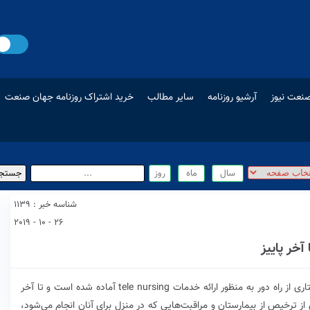
نعت نیوز
آرشیو روزنامه
سایر مطالب
خرید اشتراک روزنامه جهان صنعت
شناسه خبر : 1139
26 - 10 - 2019
آخر پاییز
طرح «پرستار ترخیص» یا «پرستار پیگیری» یا همان پرستاری از راه دور به منظور ارائه خدمات tele nursing آماده شده است و تا آخر
از ترخیص از بیمارستان و مراقبت‌هایی که در منزل برای آنان انجام می‌شود،