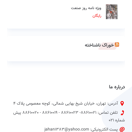
ویژه نامه روز صنعت
رایگان
خوراک ناشناخته
درباره ما
آدرس: تهران، خیابان شیخ بهایی شمالی، کوچه معصومی پلاک 4
تلفن تماس: 88610021- 88610023 - 88610019 - 88610020 پیش
شماره 021
پست الکترونیکی: jahan1383@yahoo.com