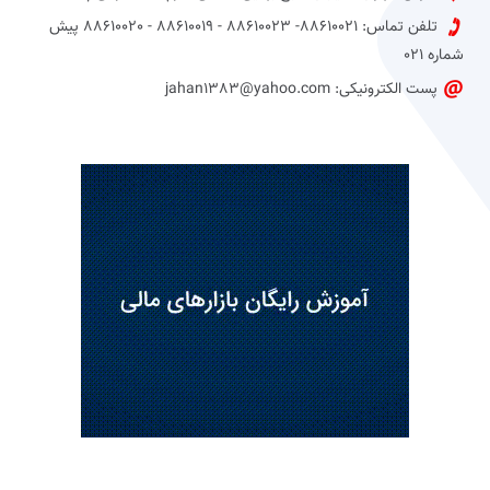
تلفن تماس: 88610021- 88610023 - 88610019 - 88610020 پیش
شماره 021
پست الکترونیکی: jahan1383@yahoo.com