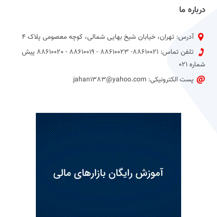
درباره ما
آدرس: تهران، خیابان شیخ بهایی شمالی، کوچه معصومی پلاک 4
تلفن تماس: 88610021- 88610023 - 88610019 - 88610020 پیش
شماره 021
پست الکترونیکی: jahan1383@yahoo.com