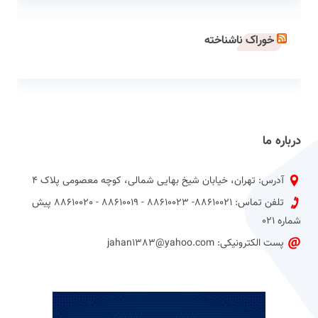
خوراک ناشناخته
درباره ما
آدرس: تهران، خیابان شیخ بهایی شمالی، کوچه معصومی پلاک 4
تلفن تماس: 88610021- 88610023 - 88610019 - 88610020 پیش
شماره 021
پست الکترونیکی: jahan1383@yahoo.com