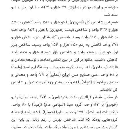
براساس معاملات دیروز بیش از هفت میلیارد و ۷۳۱ میلیون سهم،
حق‌تقدم و اوراق بهادار به ارزش ۳۹ هزار و ۵۴۳ میلیارد ریال داد و
ستد شد.
همچنین شاخص کل (هم‌وزن) با دو هزار و ۷۸۰ واحد کاهش به ۸۵
هزار و ۴۳۶ واحد و شاخص قیمت (هم‌وزن) با هزار و ۸۵۹ واحد افت
به ۵۷ هزار و ۱۲۷ واحد رسید. شاخص آزاد شناور نیز با شش هزار و
۷۷۱ واحد کاهش به رقم ۳۵۰ هزار و ۲۵۴ واحد رسید. شاخص بازار
اول دو هزار و ۷۸۵ واحد و شاخص بازار دوم ۱۱ هزار و ۵۷۸ واحد
کاهش داشتند. علاوه بر این در بین تمامی نمادها، توسعه معادن و
فلزات (ومعادن) با ۱۱۱ واحد، گروه مدیریت سرمایه‌گذاری امید (وامید)
با ۱۰۱ واحد، ملی صنایع مس ایران (فملی) با ۷۹ واحد و معدنی و
صنعتی چادرملو (کچاد) با ۵۱ واحد بیشترین تاثیر مثبت را بر شاخص
کل داشتند.
در مقابل شبندر (پالایش نفت بندرعباس) با ۱۷۴ واحد، ایران‌خودرو
(خودرو) با ۱۶۳ واحد، گروه مپنا (سهامی عام) (رمپنا) با ۱۶۰ واحد،
بانک ملت (وبملت) با ۱۳۹ واحد و سایپا (خساپا) با ۱۰۸ واحد از جمله
گروه‌هایی بودند که افت شاخص بورس را رقم زدند. بر پایه این
گزارش، در بین نمادهای دیروز نماد بانک ملت، بانک تجارت، سایپا،