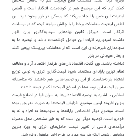
تجربه کرد، گفت: مشکلات قطع اینترنت هم به کاهش شاخص
کمک کرد که این موضوع هم در کوتاه‌مدت اثرگذار است و قطعی
اینترنت این حس را ایجاد می‌کند که ریسکی در بازار وجود دارد. این
قطعی اینترنت معاملات برخط را با چالش مواجه کرده که در نوسانات
اثرگذار است. دبیرکل کانون نهادهای سرمایه‌‌گذاری ایران اظهار
داشت: امیدواریم اثرات این عوامل کوتاه‌مدت باشد و توصیه ما به
سهامداران غیرحرفه‌ای این است که از معاملات پرریسک پرهیز کنند
و رفتار هیجانی در بازار
نداشته باشند. وی گفت: اقتصاددان‌های طرفدار اقتصاد آزاد و مخالف
نظام توزیع یارانه‌ای معتقدند شیوه قیمت‌گذاری انرژی به نوعی توزیع
اشتباه یارانه‌هاست. از این رو توصیه‌هایی هم داشتند که متاسفانه
سران قوه به این توصیه‌ها در اصلاح قیمت‌ها کمتر توجه داشتند.
اسلامی با اشاره به توصیه اقتصاددان‌ها به سران قوا در اصلاح قیمت
بنزین افزود: اولین موضوع افزایش قیمت‌ها به صورت تدریجی بوده
است. موضوع دیگر اختصاص یارانه‌ها و سهمیه‌ها به افراد و نه به
خودرو است. توصیه دیگر این است که به طور مشخص محل مصرف
درآمدهای ناشی از تغییر قیمت حامل‌های انرژی به ویژه بنزین
مشخص شود. البته هر سه مورد در طرح اخیر مغفول واقع شد.