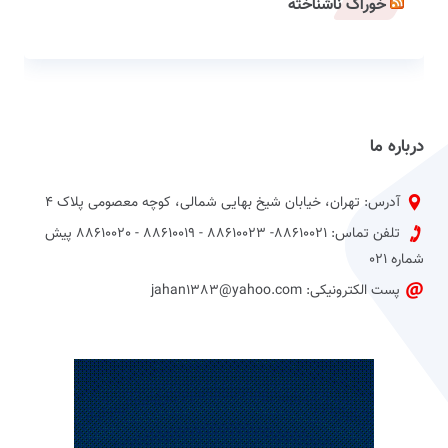
خوراک ناشناخته
درباره ما
آدرس: تهران، خیابان شیخ بهایی شمالی، کوچه معصومی پلاک 4
تلفن تماس: 88610021- 88610023 - 88610019 - 88610020 پیش
شماره 021
پست الکترونیکی: jahan1383@yahoo.com