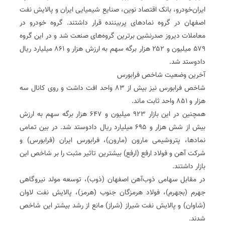
ایران‌خودرو، بانک اقتصاد نوین، صنایع شیمیایی ایران و پالایش نفت
اصفهان در گروه نمادهای پربیننده قرار داشتند. گروه خودرو در
معاملات دیروز صدرنشین برترین گروه‌های صنعت شد و در این گروه
۵۷۹ میلیون و ۲۵۲ هزار برگه سهم به ارزش هزار و ۸۶۱ میلیارد ریال
داد‌وستد شد.
آخرین وضعیت شاخص فرابورس
شاخص فرابورس نیز بیش از ۸۳ واحد افت داشت و روی کانال سه
هزار و ۸۵۱ واحد ثابت ماند.
همچنین در این بازار ۹۲۳ میلیون و ۶۴۷ هزار برگه سهم به ارزش
بیش از شش هزار و ۶۹۵ میلیارد ریال داد‌وستد شد. در بین تمامی
نمادها، پتروشیمی مارون (مارون)، فرابورس ایران (فرابورس) و
شرکت آهن و فولاد ارفع (ارفع) بیشترین تاثیر مثبت را بر شاخص این
بازار داشتند.
در مقابل سهامی ذوب‌آهن اصفهان (ذوب)، توسعه مولد نیروگاهی
جهرم (بجهرم)، فولاد هرمزگان جنوب (هرمز)، پالایش نفت لاوان
(شاوان) و پالایش نفت شیراز (شراز) مانع از رشد بیشتر این شاخص
شدند.