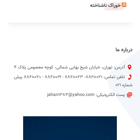
خوراک ناشناخته
درباره ما
آدرس: تهران، خیابان شیخ بهایی شمالی، کوچه معصومی پلاک 4
تلفن تماس: 88610021- 88610023 - 88610019 - 88610020 پیش
شماره 021
پست الکترونیکی: jahan1383@yahoo.com