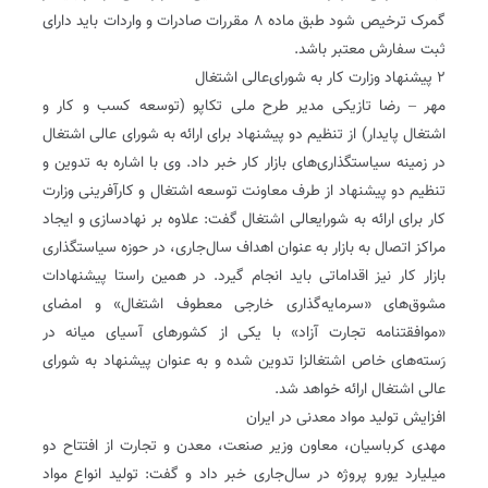
گمرک ترخیص شود طبق ماده ۸ مقررات صادرات و واردات باید دارای
ثبت سفارش معتبر باشد.
۲ پیشنهاد وزارت کار به شورای‌عالی اشتغال
مهر – رضا تازیکی مدیر طرح ملی تکاپو (توسعه کسب و کار و
اشتغال پایدار) از تنظیم دو پیشنهاد برای ارائه به شورای عالی اشتغال
در زمینه سیاستگذاری‌های بازار کار خبر داد. وی با اشاره به تدوین و
تنظیم دو پیشنهاد از طرف معاونت توسعه اشتغال و کارآفرینی وزارت
کار برای ارائه به شورایعالی اشتغال گفت: علاوه بر نهادسازی و ایجاد
مراکز اتصال به بازار به عنوان اهداف سال‌جاری، در حوزه سیاستگذاری
بازار کار نیز اقداماتی باید انجام گیرد. در همین راستا پیشنهادات
مشوق‌های «سرمایه‌گذاری خارجی معطوف اشتغال» و امضای
«موافقتنامه تجارت آزاد» با یکی از کشورهای آسیای میانه در
رَسته‌های خاص اشتغالزا تدوین شده و به عنوان پیشنهاد به شورای
عالی اشتغال ارائه خواهد شد.
افزایش تولید مواد معدنی در ایران
مهدی کرباسیان، معاون وزیر صنعت، معدن و تجارت از افتتاح دو
میلیارد یورو پروژه در سال‌جاری خبر داد و گفت: تولید انواع مواد