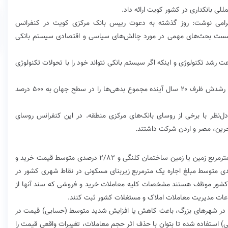
لی بانکداری در کشور کویت ارائه داد.
تاگرامی نوشت: روز گذشته به دعوت رییس بانک مرکزی کویت در کنفرانس
ن نشست بحث‌های مهمی در مورد چالش‌های سیاسی و اقتصادی سیستم بانکی
د تکنولوژی و اینکه اگر سیستم بانکی نتواند خود را با تحولات تکنولوژی
دوم، رشد سریع بدهی‌های شرکتی است که با روند فعلی رشدش ظرف ۲۰ سال آینده مجموع بدهی‌ها را در سطح جهان به ۵۰۰ درصد
ل‌نظر با برخی از روسای بانک‌های مرکزی منطقه. در این کنفرانس روسای
حرین، مصر و اردن شرکت داشتند.
افزایش ۶/۱۴۸ درصدی متوسط قیمت خرید و فروش یک مترمربع زمین یا زمین ساختمان کلنگی و ۲/۸۲ درصدی متوسط قیمت خرید و
فروش یک مترمربع زیربنای مسکونی و افزایش ۱/۲۹ درصدی متوسط مبلغ اجاره‎ یک مترمربع زیربنای مسکونی در نقاط شهری کشور در
بهار ١٣٩٨ نسبت به بهار ١٣٩٧ بنگاه‌های معاملات ملکی کشور موظف هستند مشخصات کلیه‎ معاملات خرید و فروشی که سند آنها از
ات در شهرهای بزرگ، باعث کاهش یا افزایش شدید متوسط (حسابی) قیمت در
 استفاده شده تا بتوان با حذف اثر حجم معاملات، تغییرات واقعی قیمت را