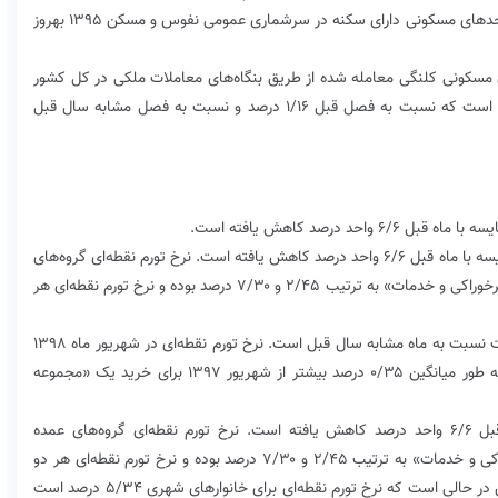
مشخص کرد. در ضمن وزن‌های مورد استفاده بر مبنای واحدهای مسکونی دارای سکنه در سرشماری عمومی نفوس و مسکن ١٣٩۵ به‎روز
سکونی کلنگی معامله شده از طریق بنگاه‌های معاملات ملکی در کل کشور
٣٣٢۵١ هزار ریال با میانگین مساحت ٢۶۵ مترمربع بوده است که نسبت به فصل قبل ۱/۱۶ درصد و نسبت به فصل مشابه سال قبل
به گزارش ایبِنا، نرخ تورم نقطه‌ای شهریورماه ١٣٩٨ در مقایسه با ماه قبل ۶/۶ واحد درصد کاهش یافته است. نرخ تورم نقطه‌ای گروه‌های
عمده «خوراکی‌ها، آشامیدنی‌ها و دخانیات» و «کالاهای غیرخوراکی و خدمات» به ترتیب ۲/۴۵ و ۷/۳۰ درصد بوده و نرخ تورم نقطه‌ای هر
منظور از نرخ تورم نقطه‌ای، درصد تغییر عدد شاخص قیمت نسبت به ماه مشابه سال قبل است. نرخ تورم نقطه‌ای در شهریور ماه ١٣٩٨
به عدد ۰/۳۵ درصد رسیده است یعنی خانوارهای کشور به طور میانگین ۰/۳۵ درصد بیشتر از شهریور ١٣٩٧ برای خرید یک «مجموعه
نرخ تورم نقطه‌ای شهریورماه ١٣٩٨ در مقایسه با ماه قبل ۶/۶ واحد درصد کاهش یافته است. نرخ تورم نقطه‌ای گروه‌های عمده
«خوراکی‌ها، آشامیدنی‌ها و دخانیات» و «کالاهای غیرخوراکی و خدمات» به ترتیب ۲/۴۵ و ۷/۳۰ درصد بوده و نرخ تورم نقطه‌ای هر دو
گروه عمده در مقایسه با ماه قبل کاهش داشته است. این در حالی است که نرخ تورم نقطه‌ای برای خانوارهای شهری ۵/۳۴ درصد است