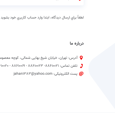
لطفاً براي ارسال دیدگاه، ابتدا وارد حساب كاربري خود بشويد
درباره ما
آدرس: تهران، خیابان شیخ بهایی شمالی، کوچه معصومی
تلفن تماس: 88610021- 88610023 - 88610019 - 88610020 پیش شماره 021
پست الکترونیکی: jahan1383@yahoo.com