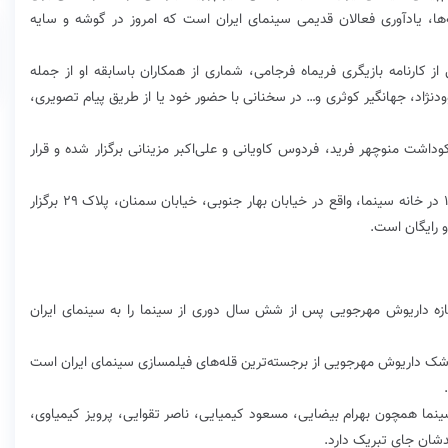
‌ها، یادآوری فعالان قدیمی سینمای ایران است که امروز در گوشه و سایه
از کارنامه بازیگری فریماه فرجامی، شماری از همکاران باسابقه او از جمله
دنژاد، جهانگیر کوثری و… در سخنانی با حضور خود یا از طریق پیام تصویری،
داشت منوچهر فرید، فردوس کاویانی و علی‌اکبر مزینانی برگزار شده و قرار
نکوداشت فریماه فرجامی روز چهارشنبه ۳ مهر، ساعت ۱۸ در خانه سینما، واقع در خیابان بهار جنوبی، خیابان سمنان، پلاک ٢٩ برگزار
و رایگان است.
تازه داریوش مهرجویی پس از شش سال دوری از سینما را به سینمای ایران
چ شک داریوش مهرجویی از برجسته‌ترین قله‌های فیلمسازی سینمای ایران است
ینما همچون بهرام بیضایی، مسعود کیمیایی، ناصر تقوایی، پرویز کیمیاوی،
دشان جای تبریک دارد.