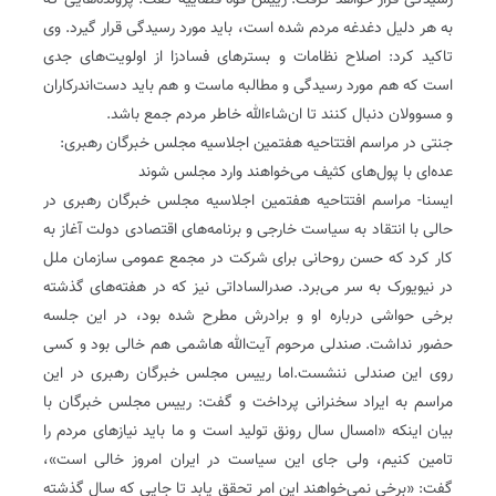
رسیدگی قرار خواهد گرفت. رییس قوه قضاییه گفت: پرونده‌هایی که
به هر دلیل دغدغه مردم شده است، باید مورد رسیدگی قرار گیرد. وی
تاکید کرد: اصلاح نظامات و بسترهای فسادزا از اولویت‌های جدی
است که هم مورد رسیدگی و مطالبه ماست و هم باید دست‌اندرکاران
و مسوولان دنبال کنند تا ان‌شاءالله خاطر مردم جمع باشد.
جنتی در مراسم افتتاحیه هفتمین اجلاسیه مجلس خبرگان رهبری:
عده‌ای با پول‌های کثیف می‌خواهند وارد مجلس شوند
ایسنا- مراسم افتتاحیه هفتمین اجلاسیه مجلس خبرگان رهبری در
حالی با انتقاد به سیاست خارجی و برنامه‌های اقتصادی دولت آغاز به
کار کرد که حسن روحانی برای شرکت در مجمع عمومی سازمان ملل
در نیویورک به سر می‌برد. صدرالساداتی نیز که در هفته‌های گذشته
برخی حواشی درباره او و برادرش مطرح شده بود، در این جلسه
حضور نداشت. صندلی مرحوم آیت‌الله ‌هاشمی هم خالی بود و کسی
روی این صندلی ننشست.اما رییس مجلس خبرگان رهبری در این
مراسم به ایراد سخنرانی پرداخت و گفت: رییس‌ مجلس خبرگان با
بیان اینکه «امسال سال رونق تولید است و ما باید نیازهای مردم را
تامین کنیم، ولی جای این سیاست در ایران امروز خالی است»،
گفت: «برخی نمی‌خواهند این امر تحقق یابد تا جایی که سال گذشته