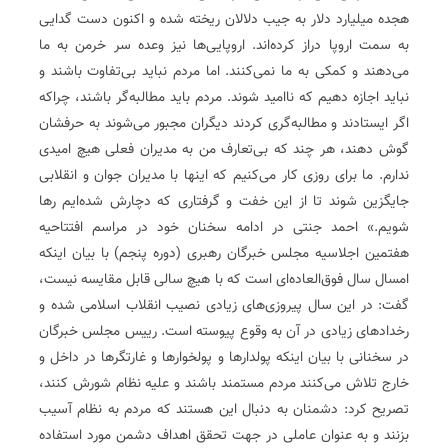
هجده میلیارد دلار به جیب دلالان ریخته شده و اکنون دست گدایی
به سمت اروپا دراز کرده‌اند. اروپایی‌ها نیز وعده سر خرمن به ما
می‌دهند و کمکی به ما نمی‌کنند. اما مردم نباید بی‌تفاوت باشند و
نباید اجازه دهیم که ناامید شوند. مردم باید مطالبه‌گر باشند، چرا‌که
اگر ایستادند و مطالبه‌گری کردند دیگران مجبور می‌شوند به حرفشان
گوش دهند، هر چند که بی‌تعارف من به مدیران فعلی هیچ امیدی
ندارم. ما برای روزی کار می‌کنیم که اینها با مدیران جوان و انقلابی
جایگزین شوند تا از این خفت و گرفتاری که دچارش شده‌ایم رها
شویم.» احمد جنتی در ادامه سخنان خود در مراسم افتتاحیه
هفتمین اجلاسیه مجلس خبرگان رهبری (دوره پنجم) با بیان اینکه
امسال سال فوق‌العاده‌ای است که با هیچ سالی قابل مقایسه نیست،
گفت: در این سال پیروزی‌های زیادی نصیب انقلاب اسلامی شده و
رخدادهای زیادی در آن به وقوع پیوسته است. رییس مجلس خبرگان
در سخنانی با بیان اینکه پولدارها و پولخوارها و غارتگرها در داخل و
خارج تلاش می‌کنند مردم مستمند باشند و علیه نظام شورش کنند،
تصریح کرد: دشمنان به دنبال این هستند که مردم به نظام آسیب
بزنند و به عنوان عاملی در جهت تحقق اهداف دشمن مورد استفاده