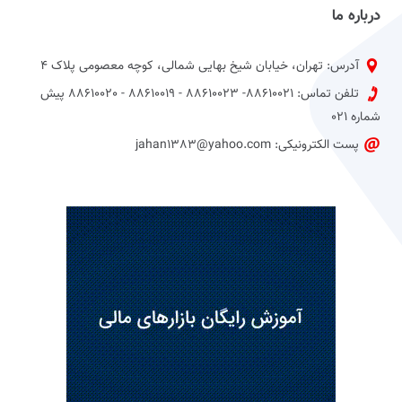
درباره ما
آدرس: تهران، خیابان شیخ بهایی شمالی، کوچه معصومی پلاک 4
تلفن تماس: 88610021- 88610023 - 88610019 - 88610020 پیش
شماره 021
پست الکترونیکی: jahan1383@yahoo.com