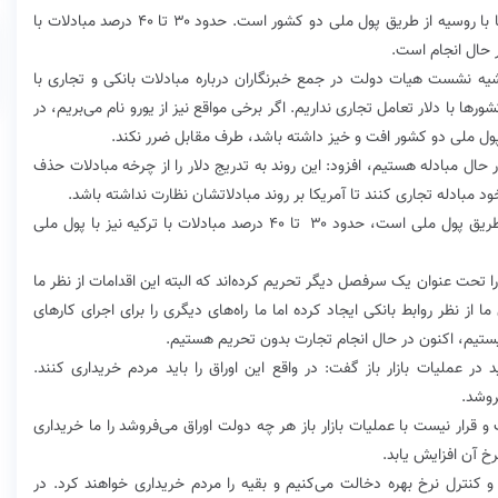
رییس کل بانک مرکزی گفت: اکنون همه مبادلات مالی ما با روسیه از طریق پول ملی دو کشور است. حدود ۳۰ تا ۴۰ درصد مبادلات با
در حال انجام است.
یه نشست هیات دولت در جمع خبرنگاران درباره مبادلات بانکی و تجاری با
ها با دلار تعامل تجاری نداریم. اگر برخی مواقع نیز از یورو نام می‌بریم، در
گر پول ملی دو کشور افت و خیز داشته باشد، طرف مقابل ضرر نکند.
 در حال مبادله هستیم، افزود: این روند به تدریج دلار را از چرخه مبادلات حذف
ود مبادله تجاری کنند تا آمریکا بر روند مبادلاتشان نظارت نداشته باشد.
وی اضافه کرد: اکنون همه مبادلات مالی ما با روسیه از طریق پول ملی است، حدود ۳۰ تا ۴۰ درصد مبادلات با ترکیه نیز با پول ملی
تحت عنوان یک سرفصل دیگر تحریم کرده‌اند که البته این اقدامات از نظر ما
 نظر روابط بانکی ایجاد کرده اما ما راه‌های دیگری را برای اجرای کارهای
یستیم، اکنون در حال انجام تجارت بدون تحریم هستیم.
در عملیات بازار باز گفت: در واقع این اوراق را باید مردم خریداری کنند.
روشد.
و قرار نیست با عملیات بازار باز هر چه دولت اوراق می‌فروشد را ما خریداری
رخ آن افزایش یابد.
کنترل نرخ بهره دخالت می‌کنیم و بقیه را مردم خریداری خواهند کرد. در