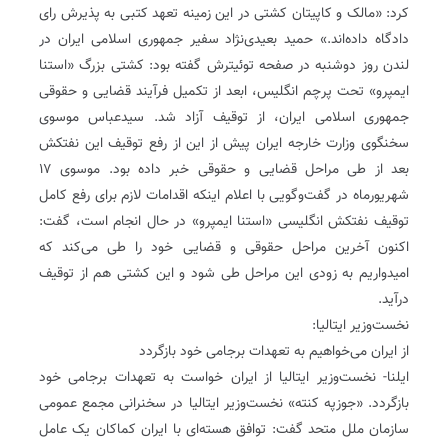
کرد: «مالک و کاپیتان کشتی در این زمینه تعهد کتبی به پذیرش رای
دادگاه داده‌اند.» حمید بعیدی‌نژاد سفیر جمهوری اسلامی ایران در
لندن روز دوشنبه در صفحه توئیترش گفته بود: کشتی بزرگ «‌استنا
ایمپرو» تحت پرچم انگلیس، ابعد از تکمیل فرآیند قضایی و حقوقی
جمهوری اسلامی ایران، از توقیف آزاد شد. سیدعباس موسوی
سخنگوی وزارت خارجه ایران پیش از این از رفع توقیف این نفتکش
بعد از طی مراحل قضایی و حقوقی خبر داده بود. موسوی ۱۷
شهریورماه در گفت‌وگویی با اعلام اینکه اقدامات لازم برای رفع کامل
تو‌قیف نفتکش انگلیسی «استنا ایمپرو» در حال انجام است، گفت:
اکنون آخرین مراحل حقوقی و قضایی خود را طی می‌کند که
امیدواریم به زودی این مراحل طی شود و این کشتی هم از توقیف
درآید.
نخست‌وزیر ایتالیا:
از ایران می‌خواهیم به تعهدات برجامی خود بازگردد
ایلنا- نخست‌وزیر ایتالیا از ایران خواست به تعهدات برجامی خود
بازگردد. «جوزپه کنته» نخست‌وزیر ایتالیا در سخنرانی مجمع عمومی
سازمان ملل متحد گفت: توافق هسته‌ای با ایران کماکان یک عامل