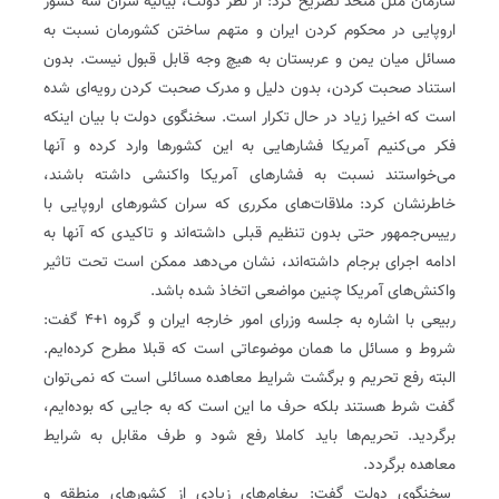
سازمان ملل متحد تصریح کرد: از نظر دولت، بیانیه سران سه کشور
اروپایی در محکوم کردن ایران و متهم ساختن کشورمان نسبت به
مسائل میان یمن و عربستان به هیچ وجه قابل قبول نیست. بدون
استناد صحبت کردن، بدون دلیل و مدرک صحبت کردن رویه‌ای شده
است که اخیرا زیاد در حال تکرار است. سخنگوی دولت با بیان اینکه
فکر می‌کنیم آمریکا فشارهایی به این کشورها وارد کرده و آنها
می‌خواستند نسبت به فشارهای آمریکا واکنشی داشته باشند،
خاطرنشان کرد: ملاقات‌های مکرری که سران کشورهای اروپایی با
رییس‌جمهور حتی بدون تنظیم قبلی داشته‌اند و تاکیدی که آنها به
ادامه اجرای برجام داشته‌اند، نشان می‌دهد ممکن است تحت تاثیر
واکنش‌های آمریکا چنین مواضعی اتخاذ شده باشد.
ربیعی با اشاره به جلسه وزرای امور خارجه ایران و گروه ۱+۴ گفت:
شروط و مسائل ما همان موضوعاتی است که قبلا مطرح کرده‌ایم.
البته رفع تحریم و برگشت شرایط معاهده مسائلی است که نمی‌توان
گفت شرط هستند بلکه حرف ما این است که به جایی که بوده‌ایم،
برگردید. تحریم‌ها باید کاملا رفع شود و طرف مقابل به شرایط
معاهده برگردد.
سخنگوی دولت گفت:‌ پیغام‌های زیادی از کشورهای منطقه و