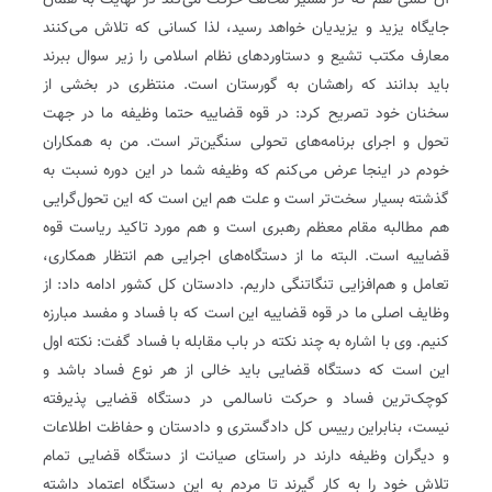
آن کسی هم که در مسیر مخالف حرکت می‌کند در نهایت به همان
جایگاه یزید و یزیدیان خواهد رسید، لذا کسانی که تلاش می‌کنند
معارف مکتب تشیع و دستاوردهای نظام اسلامی را زیر سوال ببرند
باید بدانند که راهشان به گورستان است. منتظری در بخشی از
سخنان خود تصریح کرد: در قوه قضاییه حتما وظیفه ما در جهت
تحول و اجرای برنامه‌های تحولی سنگین‌تر است. من به همکاران
خودم در اینجا عرض می‌کنم که وظیفه شما در این دوره نسبت به
گذشته بسیار سخت‌تر است و علت هم این است که این تحول‌گرایی
هم مطالبه مقام معظم رهبری است و هم مورد تاکید ریاست قوه
قضاییه است. البته ما از دستگاه‌های اجرایی هم انتظار همکاری،
تعامل و هم‌افزایی تنگاتنگی داریم. دادستان کل کشور ادامه داد: از
وظایف اصلی ما در قوه قضاییه این است که با فساد و مفسد مبارزه
کنیم. وی با اشاره به چند نکته در باب مقابله با فساد گفت: نکته اول
این است که دستگاه قضایی باید خالی از هر نوع فساد باشد و
کوچک‌ترین فساد و حرکت ناسالمی در دستگاه قضایی پذیرفته
نیست، بنابراین رییس کل دادگستری و دادستان و حفاظت اطلاعات
و دیگران وظیفه دارند در راستای صیانت از دستگاه قضایی تمام
تلاش خود را به کار گیرند تا مردم به این دستگاه اعتماد داشته