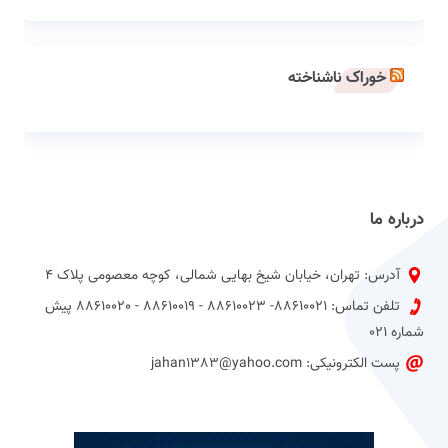
خوراک ناشناخته
درباره ما
آدرس: تهران، خیابان شیخ بهایی شمالی، کوچه معصومی پلاک 4
تلفن تماس: 88610021- 88610023 - 88610019 - 88610020 پیش
شماره 021
پست الکترونیکی: jahan1383@yahoo.com