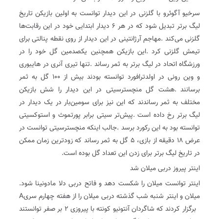
‬در‭ ‬تاریخ‭ ‬لیگ‭ ‬برتر‭ ‬برای‭ ‬زدن‭ ‬این‭ ‬تعداد‭ ‬گل‭ ‬بوده‭ ‬است‭.‬
اینتر‭ ‬پیروز‭ ‬دربی‭ ‬میلان‭ ‬شد
اینتر‭ ‬توانست‭ ‬میلان‭ ‬را‭ ‬شکست‭ ‬دهد‭ ‬و‭ ‬فاتح‭ ‬دربی‭ ‬دلا‭ ‬مادونینا‭ ‬شود‭.
‬میلان‭ ‬و‭ ‬اینتر‭ ‬شنبه‭ ‬شب‭ ‬گذشته‭ ‬دربی‭ ‬میلان‭ ‬را‭ ‬از‭ ‬هفته‭ ‬چهارم‭ ‬سری
A