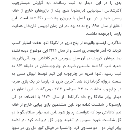
‬بارسا‭ ‬را‭ ‬برعهده‭ ‬داشت‭.‬
‬دیدار‭ ‬برابر‭ ‬مالاگا‭ ‬رخ‭ ‬داد‭. ‬گرانادا‭