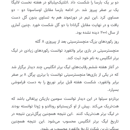
‬از‭ ‬سال‭ ‬۲۰۰۱‭ ‬دیده‭ ‬نشده‭ ‬بود‭.‬
روز‭ ‬رکوردهای‭ ‬بزرگ‭ ‬منچسترسیتی‭ ‬بعد‭ ‬از‭ ‬پیروزی‭ ‬۸‭ ‬گله
‬برتر‭ ‬انگلیس‭ ‬به‭ ‬نام‭ ‬خود‭ ‬ثبت‭ ‬کند‭.‬
‬بسپارد‭.‬
‬در‭ ‬لیگ‭ ‬برتر‭ ‬هت‌تریک‭ ‬کنند‭.
‬سنگین‌ترین‭ ‬شکت‭ ‬تاریخ‭ ‬واتفورد‭ ‬محسوب‭ ‬می‌شود‭.‬