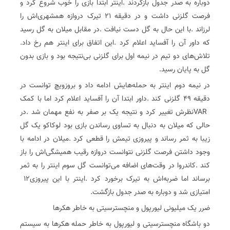
‬که‭ ‬داور‭ ‬آن‭ ‬را‭ ‬آفساید‭ ‬اعلام‭ ‬کرد‭. ‬این‭ ‬اتفاق‭ ‬برای‭ ‬اینتر‭ ‬هم‭ ‬رخ‭ ‬داد‭.
‬گل‭ ‬به‭ ‬پایان‭ ‬رسید‭.‬
VAR
‬برساند‭ ‬اما‭ ‬ضربه‌اش‭ ‬به‭ ‬تیرک‭ ‬برخورد‭ ‬کرد‭. ‬اینتر‭ ‬با‭ ‬این‭ ‬پیروزی‭ ‬۱۲‭
‬امتیازی‭ ‬شد‭ ‬و‭ ‬دوباره‭ ‬به‭ ‬صدر‭ ‬جدول‭ ‬بازگشت‭.‬
ضرر‭ ‬یک‭ ‬میلیونی‭ ‬لیورپول‭ ‬و‭ ‬منچسترسیتی‭ ‬به‭ ‬خاطر‭ ‬هکرها