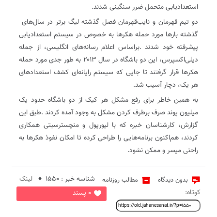
‬استعدادیابی‭ ‬متحمل‭ ‬ضرر‭ ‬سنگینی‭ ‬شدند‭.‬
دو‭ ‬تیم‭ ‬قهرمان‭ ‬و‭ ‬نایب‌قهرمان‭ ‬فصل‭ ‬گذشته‭ ‬لیگ‭ ‬برتر‭ ‬در‭ ‬سال‌های‭
‬هر‭ ‬یک،‭ ‬دچار‭ ‬آسیب‭ ‬شد‭.‬
‬راحتی‭ ‬میسر‭ ‬و‭ ‬ممکن‭ ‬نشود‭.‬
شناسه خبر : 1550 ♦
لینک
بدون دیدگاه
مطالب روزنامه
کوتاه:
0 پسند