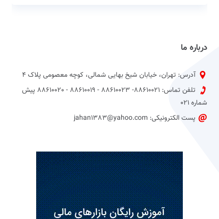
درباره ما
آدرس: تهران، خیابان شیخ بهایی شمالی، کوچه معصومی پلاک 4
تلفن تماس: 88610021- 88610023 - 88610019 - 88610020 پیش
شماره 021
پست الکترونیکی: jahan1383@yahoo.com