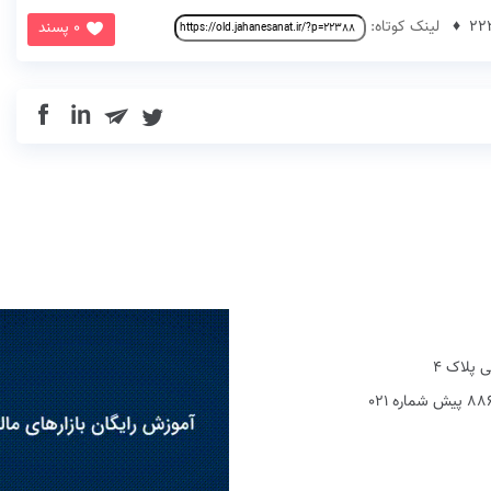
لینک کوتاه:
0 پسند
in
 پلاک 4