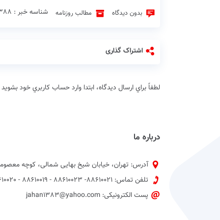
شناسه خبر : 22388 ♦
بدون دیدگاه
مطالب روزنامه
اشتراک گذاری
لطفاً براي ارسال دیدگاه، ابتدا وارد حساب كاربري خود بشويد
درباره ما
آدرس: تهران، خیابان شیخ بهایی شمالی، کوچه معصومی
تلفن تماس: 88610021- 88610023 - 88610019 - 88610020 پیش شماره 021
پست الکترونیکی: jahan1383@yahoo.com