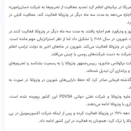
مریکا در بیانیه‌ای اعلام کرد تمدید معافیت از تحریم‌ها به شرکت «سان‌رامون»
و شرکتPDVSA در ونزوئلاست اجازه می‌دهد به مدت سه ماه دیگر در ونزوئلا فعالیت کند. معافیت قبلی در
 و ودرفورد هم اجازه یافتند به مدت سه ماه دیگر در ونزوئلا فعالیت کنند.در
حالی که ونزوئلا تنها یک درصد از تولید جهانی نفت شرکت شورون در سال ۲۰۱۸ را تشکیل داد اما از نظر استراتژیکی مهم مانده است.
 در ونزوئلا فعالیت می‌کند. شورون در ماه‌های اخیر به دولت ترامپ اعلام
این شرکت به دست شرکت‌های روسی یا چینی می‌افتد.
 نیکولاس مادورو، رییس‌جمهور ونزوئلا را به رسمیت بشناسد و تحریم‌های
 براندازی آن تبدیل شده‌اند.
شته فرمانی صادر کرد که حفظ دارایی‌های شورون در ونزوئلا در صورت به
.
خرید نفت از ونزوئلا از زمان تشدید تحریم‌های آمریکا علیه ونزوئلا و شرکت نفتی دولتی PDVSA این کشور پیچیده شده است.
ی با ونزوئلا ادامه می‌دهند.
شورون به مدت یک قرن از زمان کشف میدان بوسکان در دهه ۱۹۲۰ در ونزوئلا فعالیت کرده و پس از اینکه شرکت اکسون‌موبیل در پی
ا را ترک کرد، همچنان به فعالیت در این کشور ادامه داد.