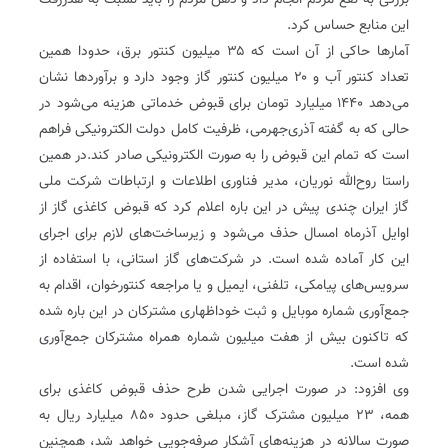
بزرگی به نفع مردم انجام داد و ذهن مردم را باید نسبت به هدررفت
این منابع حساس کرد.
آمارها حاکی از آن است که ۳۵ میلیون کنتور برق، حدودا همین
تعداد کنتور آب و ۲۰ میلیون کنتور گاز وجود دارد و برآوردها نشان
می‌دهد ۱۴۴۰ میلیارد تومان برای قبوض خدماتی هزینه می‌شود در
حالی که به گفته آذری‌جهرمی، ظرفیت کامل دولت الکترونیکی فراهم
است که تمام این قبوض را به صورت الکترونیکی صادر کند.در همین
راستا روح‌الله نوریان، مدیر فناوری اطلاعات و ارتباطات شرکت ملی
گاز ایران چندی پیش در این باره اعلام کرد که قبوض کاغذی گاز از
اوایل آذرماه امسال حذف می‌شود و زیرساخت‌های لازم برای اجرای
این کار آماده شده است. در شرکت‌های گاز استانی، با استفاده از
سرویس‌های پیامکی، تلفنی، ایمیل و یا مراجعه کنتورخوان، اقدام به
جمع‌آوری شماره موبایل و ثبت خوداظهاری مشترکان در این باره شده
که تاکنون بیش از هفت میلیون شماره همراه مشترکان جمع‌آوری
شده است.
وی افزود: در صورت اجرایی شدن طرح حذف قبوض کاغذی برای
همه، ۲۳ میلیون مشترک گاز، مبلغی حدود ۸۵۰ میلیارد ریال به
صورت سالانه در هزینه‌های آشکار صرفه‌جویی خواهد شد، همچنین