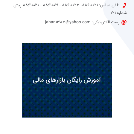
تلفن تماس: 88610021- 88610023 - 88610019 - 88610020 پیش
شماره 021
پست الکترونیکی: jahan1383@yahoo.com