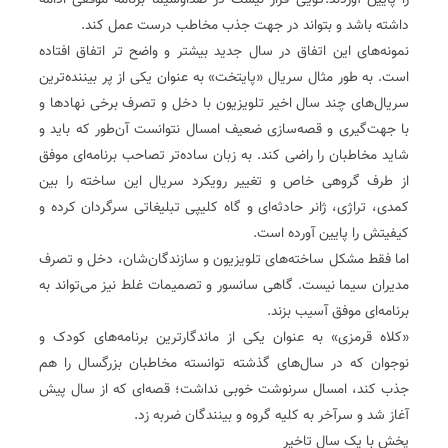
را پایین آوردند.گویی قرار نیست در صدا‌و‌سیما برنامه موفقی ادامه
داشته باشد و بتواند در جهت جذب مخاطب درست عمل کند.
نمونه‌های این اتفاق در سال جدید بیشتر و واضح تر اتفاق افتاده
است. به طور مثال سریال «پایتخت» به عنوان یکی از پر بیننده‌ترین
سریال‌های چند سال اخیر تلویزیون با دخل و تصرف برخی نهادها و
با جهت‌گیری و قصه‌سازی ضعیف امسال نتوانست آن‌طور که باید و
شاید مخاطبان را راضی کند. به زبان ساده‌تر تصاحب برنامه‌ای موفق
از طرف گروهی خاص و تغییر رویکرد سریال این ساخته را بین
کمدی، تراژی، ژانر حادثه‌ای و گاه‌ کلیپی تبلیغاتی سرگردان کرده و
کیفیتش را پایین آورده است.
اما فقط مشکل ساخته‌های تلویزیون و سازندگان‌شان، دخل و تصرف
مدیران سیما نیست. گاهی سانسور و تصمیمات غلط نیز می‌تواند به
برنامه‌ای موفق آسیب بزند.
«کلاه قرمزی» به عنوان یکی از ماندگارترین برنامه‌های کودک و
نوجوان که در سال‌های گذشته توانسته مخاطبان بزرگسال را هم
جذب کند، امسال سرنوشت خوبی نداشت؛ قصه‌ای که از سال پیش
آغاز شد و سر‌آخر به کلیه گروه و بینندگان ضربه زد.
پخش با یک سال تاخیر