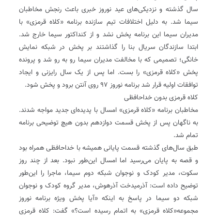
سال گذشته و نزدیکی‌های عید نوروز خبری باعث رنجش مخاطبان
سیما شد. به دلیل اختلافات تیم سازنده برنامه «کلاه قرمزی» با
مدیران سیما این برنامه پخش نشد و از کنداکتور سیما خارج شد.
ابتدا سازندگان سریال بنا را گذاشتند بر پخش در شبکه نمایش
خانگی؛ تصمیمی که با مخالفت مدیران سیما رو به رو شد و پرونده
پخش «کلاه قرمزی» را بست. اما پس از یک سال رایزنی و ایجاد
توافقات اولیه قرار شد برنامه نوروز ۹۷ روی آنتن برود و پخش شود.
کلاه قرمزی بدون خداحافظی
مخاطبان برنامه «کلاه قرمزی» امسال با پدیده‌ای جدید مواجه شدند.
به ناگهان پس از پخش قسمت دوازدهم بدون هیچ توضیحی برنامه
تمام شد.
طبق سال‌های گذشته قسمت پایانی همیشه با خداحافظی همراه بود
و قصه به پایان می‌رسید اما امسال این‌طور نبود. بعد از چند روز
سکوت، مدیر کودک و نوجوان شبکه دوم سیما، ماجرا را این‌طور
توضیح داده است: آذرمیدخت آذرهوش، مدیر گروه کودک و نوجوان
شبکه دو سیما در پاسخ به اینکه «آیا پخش ویژه برنامه نوروز
مجموعه«کلاه قرمزی» به اتمام رسیده است؟» گفت: کلاه قرمزی