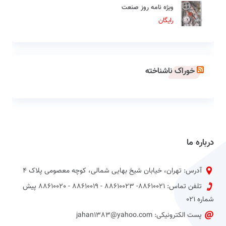
ویژه نامه روز صنعت
رایگان
خوراک ناشناخته
درباره ما
آدرس: تهران، خیابان شیخ بهایی شمالی، کوچه معصومی پلاک 4
تلفن تماس: 88610021- 88610023 - 88610019 - 88610020 پیش
شماره 021
پست الکترونیکی: jahan1383@yahoo.com