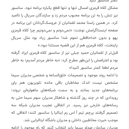
کمتر سانسور کنید
مشکل کلاه قرمزی امسال تنها و تنها قطع یکباره برنامه نبود. سانسور
نیز تنش را به تن برنامه محبوب مردم زد و سازندگان سریال را نا‌امید
کرد. در همین راستا محمد لقمانیان از عروسک‌گردانان این برنامه در
صفحه اینستاگرامش نوشت: «نمی‌دونم و نمی‌دونیم چرا کلاه قرمزی
یهو و بدون خداحافظی تموم شد! سانسور زیاد بود مثل سریال
پایتخت، کلاه قرمزی هم از این قضیه مستثنا نبود.»
قبل‌تر از لقمانیان حمید جبلی نیز از سانسور کلاه قرمزی ایراد گرفته
بود و اعتراضش را این‌طور مطرح کرد: «به خاطر مردم آمدیم؛ به خاطر
مردم لطفا کمتر سانسور کنید!»
با ادامه روند موجود و تصمیمات خلق‌‌الساعه و شخصی مدیران سیما
مشخص نیست اندک مخاطبان باقی مانده تلویزیون هم پای
برنامه‌های جدید بمانند و به سمت شبکه‌های ماهواره‌ای نروند؛
رویدادی که در چند روز گذشته و شاهکار مدیران سوم سیما حتی به
رسانه‌های خارجی نیز رسید. در اتفاقی عجیب مدیران شبکه سه
تصمیم گرفتند پرچم تیم آ اس رم ایتالیا را سانسور کنند؛ اتفاقی که
موجب حیرت مخاطبین داخلی و مدیران باشگاه ایتالیایی شد.
مدیران سازمان صداو سیما باید انتخاب کنند که راه موجود را ادامه