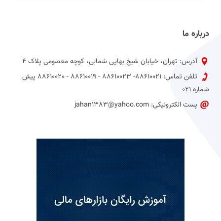
درباره ما
آدرس: تهران، خیابان شیخ بهایی شمالی، کوچه معصومی پلاک 4
تلفن تماس: 88610021- 88610023 - 88610019 - 88610020 پیش
شماره 021
پست الکترونیکی: jahan1383@yahoo.com