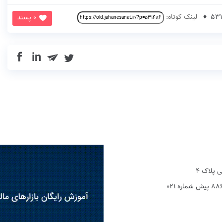
لینک کوتاه:
0 پسند
in
 پلاک 4