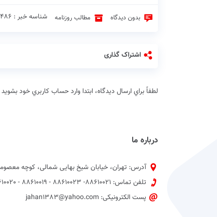
شناسه خبر : 531486 ♦
بدون دیدگاه
مطالب روزنامه
اشتراک گذاری
لطفاً براي ارسال دیدگاه، ابتدا وارد حساب كاربري خود بشويد
درباره ما
آدرس: تهران، خیابان شیخ بهایی شمالی، کوچه معصومی
تلفن تماس: 88610021- 88610023 - 88610019 - 88610020 پیش شماره 021
پست الکترونیکی: jahan1383@yahoo.com