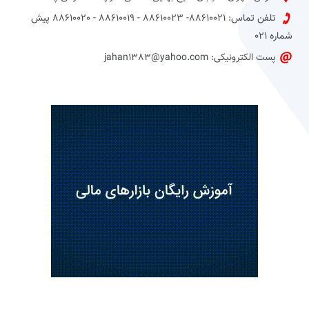
تلفن تماس: 88610021- 88610023 - 88610019 - 88610020 پیش
شماره 021
پست الکترونیکی: jahan1383@yahoo.com