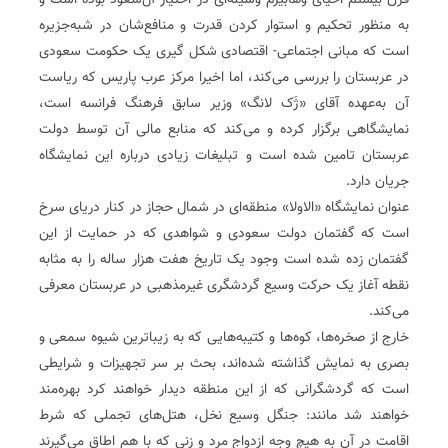
قرن بیستم احیای وهابیزم وسیله‌ای در اختیار آل‌سعود بوده است و
به منظور تحکیم و استوار کردن قدرت و منافع‌شان در شبه‌جزیره
است که مبانی اجتماعی- اقتصادی شکل گیری یک حکومت سعودی
در عربستان را بررسی می‌کند، اما اخیرا مرکز عرب پاریس که ریاست
آن به‌عهده آقای «ژَک لانگ» وزیر سابق فرهنگ فرانسه است،
نمایشگاهی برگزار کرده و می‌کند که منابع مالی آن توسط دولت
عربستان تامین شده است و تبلیغات زیادی درباره این نمایشگاه
جریان دارد.
عنوان نمایشگاه «الاولا» منطقه‌ای در شمال حجاز در کنار دریای سرخ
است که گفتمان دولت سعودی و شواهدی که در حمایت از این
گفتمان زده شده است وجود یک تاریخ هفت هزار ساله را به مثابه
نقطه آغاز یک حرکت وسیع گردشگری غیرمذهبی در عربستان معرفی
می‌کند.
خارج از صخره‌ها، کوه‌ها و کتیبه‌هایی که به زیباترین شیوه سمعی و
بصری به نمایش گذاشته شده‌اند، بحث بر سر تجهیزات و شرایطی
است که گردشگرانی که از این منطقه دیدار خواهند کرد بهره‌مند
خواهند شد مانند: جنگل وسیع نخل، هتل‌های تجملی که شرط
اقامت در آن به هیچ وجه ازدواج مرد و زنی که با هم اطاق می‌گیرند