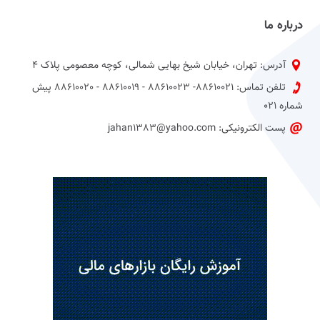
درباره ما
آدرس: تهران، خیابان شیخ بهایی شمالی، کوچه معصومی پلاک 4
تلفن تماس: 88610021- 88610023 - 88610019 - 88610020 پیش
شماره 021
پست الکترونیکی: jahan1383@yahoo.com