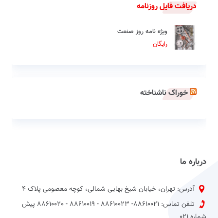
دریافت فایل روزنامه
ویژه نامه روز صنعت
رایگان
خوراک ناشناخته
درباره ما
آدرس: تهران، خیابان شیخ بهایی شمالی، کوچه معصومی پلاک 4
تلفن تماس: 88610021- 88610023 - 88610019 - 88610020 پیش
شماره 021