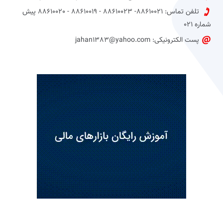
تلفن تماس: 88610021- 88610023 - 88610019 - 88610020 پیش
شماره 021
پست الکترونیکی: jahan1383@yahoo.com