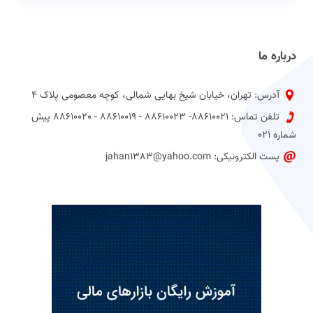
درباره ما
آدرس: تهران، خیابان شیخ بهایی شمالی، کوچه معصومی پلاک 4
تلفن تماس: 88610021- 88610023 - 88610019 - 88610020 پیش
شماره 021
پست الکترونیکی: jahan1383@yahoo.com