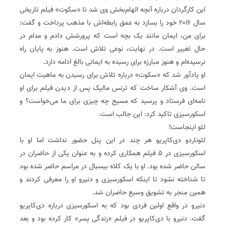
این کارگردان درباره آنچه الهام‌بخش وی شد تا «سکوت» فیلم تاریخی
سال ۲۰۱۶ خود را بسازد به عمق رابطه‌اش با مذهب پرداخت و گفت:
برای من، ایمان مانند یک بچه است که پرورشش دادم و مدام در
حال تغییر است‌. در نهایت، نوعی تلاش است‌. هنوز به پایان راه
نرسیده‌ام و هنوز مبارزه برای رسیده به ایمانی بالغ ادامه دارد‌.
او یادآور شد که «سکوت» درباره تلاش برای رسیدن به ماهیت ایمان
است‌. وی آشکار ساخت که ترنس مالیک پس از دیدن فیلم برای او
نامه‌ای فرستاد و پرسید که مسیح چه چیزی برای ما می‌خواست؟ و
اسکورسیزی تاکید کرد: این جالب است‌.
لئو اینجاست!
لئوناردو دی‌کاپریو هر چند در این پنل حضور نداشت اما او با
اسکورسیزی در ۵ فیلم همکاری کرده و به عنوان یکی از حاضران در
سالن حاضر شده بود‌. او با یک کلاه بیسبال در مراسم حاضر شده بود
تا شناخته نشود تا اینکه اسکورسیزی و دنیرو او را معرفی کردند و
همین منجر به تشویق وسیع حاضران شد‌.
دنیرو در واقع اولین فردی بود که به اسکورسیزی درباره دی‌کاپریو
گفت‌. دنیرو با دی‌کاپریو در فیلم «زندگی پسر» کار کرده بود و بعد