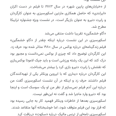
این نشست بود‌.
از «خیابان‌های پایین شهر» در سال ۱۹۷۳ تا فیلم در دست اکران
«ایرلندی» که حاصل همکاری مارتین اسکورسیزی به عنوان کارگردان
و رابرت دنیرو به عنوان بازیگر است، در نشست ویژه جشنواره ترایبکا
مطرح شد‌.
«گاو خشمگین» تقریبا داشت منتفی می‌شد
اسکورسیزی در این نشست درباره اینکه چقدر از «گاو خشمگین»
فیلم زندگینامه‌ای درباره بوکس در سال ۱۹۸۰ متاثر شده بود حرف زد‌.
این کارگردان توضیح داد که چیزی از بوکس نمی‌دانست و مجبور بود
درک کند که این یک رشته ورزشی است و باید جیک لاموتا بوکس‌بازی
که نقشش را رابرت دنیرو بازی کرد را بیشتر می‌شناخت‌.
این کارگردان درباره دیداری که با ایروین ورنکلر یکی از تهیه‌کنندگان
فیلم داشتند حرف زد و اینکه در آن نشست اسکورسیزی گفت من
درباره این آدم فیلم نمی‌سازم از نظر من او یک سوسک است و اینجا
بود که دنیرو وارد ماجرا شد و گفت نه این‌طور نیست‌.
اسکورسیزی بعدها از خاطرات وینکلر فهمید کار به جایی رسیده بود
که قرار بود این فیلم متوقف شود، اما خوشبختانه آنها متقاعد شدند‌.
اسکورسیزی نامه‌ای از ترنس مالیک درباره «سکوت» دریافت کرد