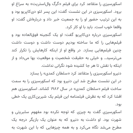
اسکورسیزی را متقاعد کرد برای فیلم «گرگ وال‌استریت» به سراغ او
برود‌. اسکورسیزی در این نشست گفت: این پسر لئو دی‌کاپریو بود و
به این ترتیب حضور او را به جمعیت خبر داد و درباره‌اش گفت: او
واقعا خوب است‌. باید با او کار کرد‌.
اسکورسیزی درباره دی‌کاپریو گفت: او یک گنجینه فوق‌العاده بود و
فیلم‌هایی را که ما ساخته بودیم دوست داشت و دوست داشت
چنین فیلم‌هایی بسازد‌. در واقع او از اینکه کارهایش را تکرار کند
می‌ترسید… و خیلی به حقیقت شخصیت و موقعیت بها می‌داد و از
اینکه با نقش تا هر جا کشیده شود نگرانی نداشت‌.
دنیرو اسکورسیزی را متقاعد کرد «سلطان کمدی» را بسازد
در این نشست مطرح شد این دنیرو بود که اسکورسیزی را به سمت
ساخت فیلم «سلطان کمدی» در سال ۱۹۸۲ کشاند‌. اسکورسیزی هم
افشا کرد که به نظرش فیلمنامه این فیلم یک شیرین‌کاری یک خطی
بود‌.
اسکورسیزی گفت به چیزی که توجه نکرده بود مفهوم سلبریتی و
شهرت بود‌. او داشت به دنیرو که به عنوان یک بازیگر درجه یک
مطرح می‌شد نگاه می‌کرد و به همه چیزهایی که با این شهرت به