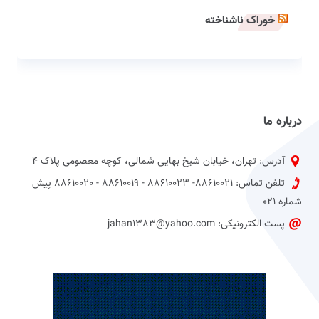
خوراک ناشناخته
درباره ما
آدرس: تهران، خیابان شیخ بهایی شمالی، کوچه معصومی پلاک 4
تلفن تماس: 88610021- 88610023 - 88610019 - 88610020 پیش
شماره 021
پست الکترونیکی: jahan1383@yahoo.com