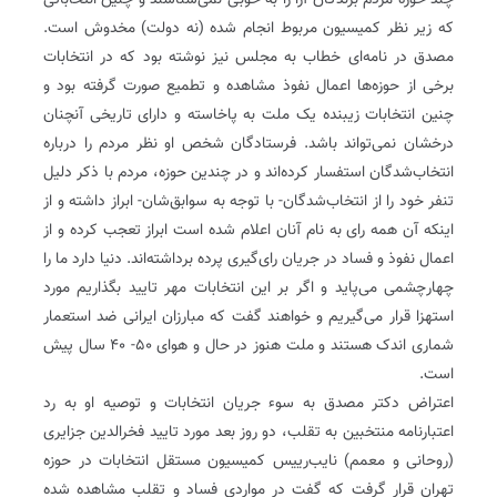
چند حوزه مردم برندگان آرا‌ را به خوبی نمی‌شناسند و چنین انتخاباتی
که زیر نظر کمیسیون مربوط انجام شده (نه دولت) مخدوش است.
مصدق در نامه‌ای خطاب به مجلس نیز نوشته بود که در انتخابات
برخی از حوزه‌ها اعمال نفوذ مشاهده و تطمیع صورت گرفته بود و
چنین انتخابات زیبنده یک ملت به پاخاسته و دارای تاریخی آنچنان
درخشان نمی‌تواند باشد. فرستادگان شخص او نظر مردم را درباره
انتخاب‌شدگان استفسار کرده‌اند و در چندین حوزه، مردم با ذکر دلیل
تنفر خود را از انتخاب‌شدگان- با توجه به سوابق‌شان- ابراز داشته و از
اینکه آن همه رای به نام آنان اعلام شده است ابراز تعجب کرده و از
اعمال نفوذ و فساد در جریان رای‌گیری پرده برداشته‌اند. دنیا دارد ما را
چهارچشمی می‌پاید و اگر بر این انتخابات مهر تایید بگذاریم مورد
استهزا قرار می‌گیریم و خواهند گفت که مبارزان ایرانی ضد استعمار
شماری اندک هستند و ملت هنوز در حال و هوای ۵۰- ۴۰ سال پیش
است.
اعتراض دکتر مصدق به سوء جریان انتخابات و توصیه او به رد
اعتبارنامه منتخبین به تقلب، دو روز بعد مورد تایید فخرالدین جزایری
(روحانی و معمم) نایب‌رییس کمیسیون مستقل انتخابات در حوزه
تهران قرار گرفت که گفت در مواردی فساد و تقلب مشاهده شده