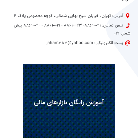
آدرس: تهران، خیابان شیخ بهایی شمالی، کوچه معصومی پلاک 4
تلفن تماس: 88610021- 88610023 - 88610019 - 88610020 پیش
شماره 021
پست الکترونیکی: jahan1383@yahoo.com