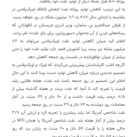
روزانه ۵۰۰ هزار بشکه دیگر از تولید نفت خود بکاهند.
به این ترتیب کاهش تولید روزانه نفت اعضای ائتلاف اوپک‌پلاس در
مقایسه با ابتدای سال ۲۰۱۷ به ۷/۱ میلیون بشکه در روز خواهد رسید.
از طرفی عبدالعزیز بن سلمان، وزیر انرژی عربستان در اظهاراتی که
رسانه‌های غربی از آن به‌عنوان «سورپرایزی برای بازار نفت» نام بردند،
اعلام کرد میزان کاهش تولید نفت اوپک‌پلاس می‌تواند به ۱/۲
میلیون بشکه نیز برسد زیرا کشورش قصد دارد تولید نفت خود را حتی
بیشتر از میزان توافق‌شده در نشست روز جمعه کاهش دهد.
اگرچه اغلب کارشناسان پیش‌بینی می‌کردند که اوپک و اوپک‌پلاس به
تصمیم جدیدی درباره میزان کاهش تولید دست پیدا کنند‌ با این حال
اعلام این تصمیم در روز جمعه باعث شد نفت، ‌هفته طلایی رشد
قیمت را تجربه کند تا آنجا که نفت برنت در هفته گذشته بیش از
۸/۵ درصد رشد قیمت داشت و از ۶۰ دلار و ۴۹ سنت در آغاز
معاملات روز دوشنبه به ۶۴ دلار و ۳۹ سنت در روز جمعه رسید.
نفت شاخص آمریکا اما رشد بیشتری را تجربه کرد و ارزش آن ۳/۷
درصد بیش از آغاز هفته شد. نفت شاخص آمریکا یا همان WTI در
حالی هفته را با قیمت ۵۹ دلار و ۲۰ سنت به پایان برد که روز
دوشنبه ۵۵ دلار و ۱۷ سنت قیمت خورده بود.