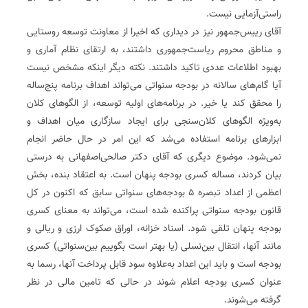
راستی‌آزمایی نیست.
آقای رییس‌جمهور نیز در دیداری که اخیرا از معاونت توسعه روستایی
و مناطق محروم ریاست‌جمهوری داشتند، به ارتقای نظام آماری و
بهبود اطلاعات عددی تاکید داشتند. نکته دیگر اینکه مشخص نیست
آیا گام‌های سالانه در بودجه سنواتی می‌تواند اهداف برنامه پنج‏‌ساله
را محقق کند یا خیر. در برنامه‌های اولیه توسعه، از الگوهای کلان
به‌ویژه الگوهای کلان‌سنجی برای ایجاد سازگاری میان اهداف و
ابزارهای برنامه استفاده می‌شد که این امر در حال حاضر انجام
نمی‌شود. موضوع دیگری که آقای دکتر صالحی‌اصفهانی به درستی
بیان کردند، مساله کسری بودجه پنهان است. به اعتقاد بنده، بخش
اعظمی از اعداد تبصره 5 بودجه‌های سنواتی سابق که اکنون در کل
قانون بودجه سنواتی پراکنده شده است، می‌تواند به معنای کسری
بودجه پنهان تلقی شود. اسناد خزانه، اوراق صکوک ارزی و ریالی و
مانند آنها، انتقال بین‌نسلی (یا بهتر است بگوییم بین‌سنواتی) کسری
بودجه است و باید این اعداد به‌علاوه سود قابل پرداخت آنها، رسما به
عنوان کسری بودجه اعلام شوند در حالی که تامین مالی در نظر
گرفته می‌شوند.