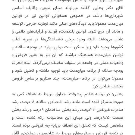
شهرهای امروز ندارند و همان موضوعات مدیریت شهری نوین که
آقای دکتر وهابی گفتند می‌تواند مبنای تدوین وظایف اساسی
شهرداری‌ها باشد. در خصوص همخوانی قوانین نیز در قوانین
میان‌مدت معمولا باید دیدگاه‌های اصلی مانند تجارت خارجی، توسعه
و مانند آن درج شود. قوانین بلندمدت، قواعد و فرآیندهای دائمی را
نشان می‌دهند. البته وجود برخی ناهماهنگی‌ها در تجربه اغلب
کشورها وجود دارد زیرا ممکن است برخی موارد در بودجه سالانه و
قوانین میان‌مدت هماهنگ نباشند که آن نیز به تغییر فروض و
واقعیات عملی در جامعه در سنوات مختلف برمی‌گردد. البته انحراف
بودجه سالانه از برنامه میان‌مدت باید توجیه داشته و تحلیل شود و
معمولا می‌توان در برنامه میان‌مدت، چند سناریو براساس فروض
مختلف طراحی کرد.
وهابی: در برنامه هفتم پیشرفت، جداول مربوط به اهداف کمی به
صورت متمرکز آمده است مانند رشد اقتصادی سالانه 8 درصد، رشد
صادرات غیرنفتی 23درصد، رشد بخش ساختمان 9‌درصد و رشد بخش
صنعت 5/‏‏8‌درصد ولی مبنای این محاسبات ارائه نشده است و
مشخص نیست که تحقق این اهداف برپایه چه فروضی بوده است.
در نتیجه فروض و سناریوهای مربوط به شاخص‏های عملکردی قابل