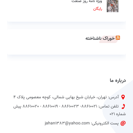
ویژه نامه روز صنعت
رایگان
خوراک ناشناخته
درباره ما
آدرس: تهران، خیابان شیخ بهایی شمالی، کوچه معصومی پلاک 4
تلفن تماس: 88610021- 88610023 - 88610019 - 88610020 پیش
شماره 021
پست الکترونیکی: jahan1383@yahoo.com