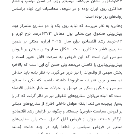
43‌درصدی را نشان می‌دهد، برمبنای روی کار آمدن ترامپ و فشار
حداکثری روی ایران بوده و در نتیجه، محاسبات این نهاد براساس
روندهای روز بوده است.
وهابی: به نظر می‌رسد که نباید روی یک یا دو سناریو متمرکز بود.
پیش‌بینی صندوق بین‌المللی پول معادل 3/‏‏43‌درصد نرخ تورم و
3/‏‏0‌درصد رشد اقتصادی برای سال 2025 ایران، مبتنی بر همین
سناریوی فشار حداکثری است. اشکال سناریوهای مبتنی بر فروض
سیاسی این است که این فروض به سرعت قابل تغییر است و
پیش‌بینی‌پذیری را کاهش می‌دهد ولی حسن آن این است که بالاخره
بخش مهمی از واقعیات را نیز دربر می‌گیرد. به نظر بنده باید حداقل
دو مسیر برای تعریف سناریوها داشته باشیم که یکی با مبنای
سیاسی و دیگری متکی بر عوامل و تحولات ساختار داخلی اقتصاد
است که البته می‌توان سناریوهای تلفیقی نیز در نظر گرفت که کار را
بسیار پیچیده می‌کند. اینکه عوامل داخلی (فارغ از سناریوهای مبتنی
بر فروض سیاست خارجی) چیستند و چگونه بر افزایش رشد اقتصادی
اثرگذار هستند، جزئی از فروض قابل کنترل است ولی سناریوهای
مبتنی بر فروض سیاسی را قطعا باید در چند حالت (مانند