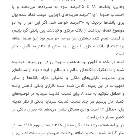
وهابی: بانک‌ها 18 تا 25‌درصد سود به سپرده‌ها می‌دهند و با
احتساب حدودا 2 یا 3‌درصد هزینه‌های اجرایی، قیمت تمام شده پول
برای بانک‌ها نزدیک به 30‌درصد خواهد شد. اگر این امر را به دو
موضوع اضافه برداشت از بانک مرکزی و تبادلات بین بانکی گره بزنیم،
با قیمت تمام شده بیشتری نیز مواجه خواهیم بود زیرا بعضا اضافه
برداشت از بانک مرکزی با نرخ سود بیش از 30‌درصد قابل انجام
است.
البته در ماده 8 قانون برنامه هفتم تمهیداتی در این زمینه اندیشیده
شده و با تفکیک بانک‌های سالم و ناسالم و ایجاد نهاد و سامانه‌ای
برای مدیریت دارایی‌های ملکی و تملیکی مازاد بانک‌ها و سایر
تمهیدات در این زمینه، تلاش شده است ناترازی بانکی کاهش یافته
و حداقل بتوانیم به عدد 8 برای نسبت کفایت سرمایه در توصیه‌های
کمیته بال برسیم هر چند نسبت کفایت سرمایه بانکی از نظر کمیته
بال، حداقل 12 است و این مسائل نشان می‌دهد که بحران بانکی در
کشور بسیار جدی است.
در برنامه هفتم، رشد نقدینگی معادل 8/‏‏13‌درصد و تورم 5/‏‏9‌درصد در
نظر گرفته شده است و اضافه برداشت غیرمجاز موسسات اعتباری از