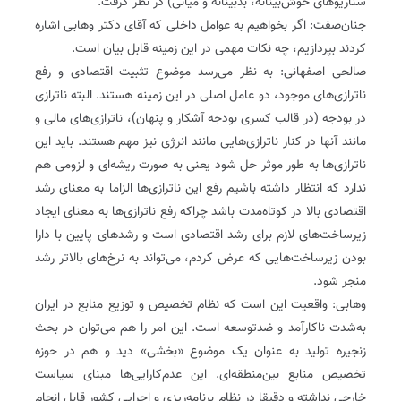
سناریوهای خوش‌بینانه، بدبینانه و میانی) در نظر گرفت.
جنان‌صفت: اگر بخواهیم به عوامل داخلی که آقای دکتر وهابی اشاره
کردند بپردازیم، چه نکات مهمی در این زمینه قابل بیان است.
صالحی اصفهانی: به نظر می‌رسد موضوع تثبیت اقتصادی و رفع
ناترازی‌های موجود، دو عامل اصلی در این زمینه هستند. البته ناترازی
در بودجه (در قالب کسری بودجه آشکار و پنهان)، ناترازی‌های مالی و
مانند آنها در کنار ناترازی‌هایی مانند انرژی نیز مهم هستند. باید این
ناترازی‌ها به طور موثر حل شود یعنی به صورت ریشه‌ای و لزومی هم
ندارد که انتظار داشته باشیم رفع این ناترازی‌ها الزاما به معنای رشد
اقتصادی بالا در کوتاه‌مدت باشد چراکه رفع ناترازی‌ها به معنای ایجاد
زیرساخت‌های لازم برای رشد اقتصادی است و رشدهای پایین با دارا
بودن زیرساخت‌هایی که عرض کردم، می‌تواند به نرخ‌های بالاتر رشد
منجر شود.
وهابی: واقعیت این است که نظام تخصیص و توزیع منابع در ایران
به‌شدت ناکارآمد و ضدتوسعه است. این امر را هم می‌توان در بحث
زنجیره تولید به عنوان یک موضوع «بخشی» دید و هم در حوزه
تخصیص منابع بین‌منطقه‌ای. این عدم‌کارایی‌ها مبنای سیاست
خارجی نداشته و دقیقا در نظام برنامه‌ریزی و اجرایی کشور قابل انجام