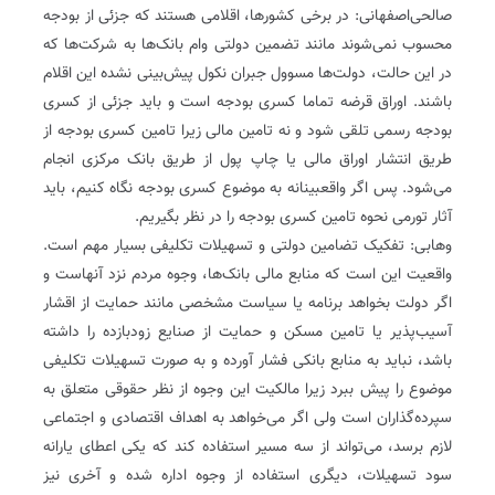
صالحی‌اصفهانی: در برخی کشورها، اقلامی هستند که جزئی از بودجه
محسوب نمی‌شوند مانند تضمین دولتی وام بانک‌ها به شرکت‌ها که
در این حالت، دولت‌ها مسوول جبران نکول پیش‌بینی نشده این اقلام
باشند. اوراق قرضه تماما کسری بودجه است و باید جزئی از کسری
بودجه رسمی تلقی شود و نه تامین مالی زیرا تامین کسری بودجه از
طریق انتشار اوراق مالی یا چاپ پول از طریق بانک مرکزی انجام
می‌شود. پس اگر واقع‏بینانه به موضوع کسری بودجه نگاه کنیم، باید
آثار تورمی نحوه تامین کسری بودجه را در نظر بگیریم.
وهابی: تفکیک تضامین دولتی و تسهیلات تکلیفی بسیار مهم است.
واقعیت این است که منابع مالی بانک‌ها، وجوه مردم نزد آنهاست و
اگر دولت بخواهد برنامه یا سیاست مشخصی مانند حمایت از اقشار
آسیب‌‏پذیر یا تامین مسکن و حمایت از صنایع زودبازده را داشته
باشد، نباید به منابع بانکی فشار آورده و به صورت تسهیلات تکلیفی
موضوع را پیش ببرد زیرا مالکیت این وجوه از نظر حقوقی متعلق به
سپرده‌گذاران است ولی اگر می‌خواهد به اهداف اقتصادی و اجتماعی
لازم برسد، می‌تواند از سه مسیر استفاده کند که یکی اعطای یارانه
سود تسهیلات، دیگری استفاده از وجوه اداره شده و آخری نیز