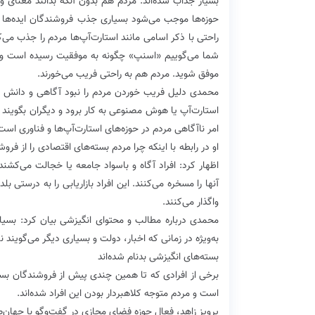
بسیار جذاب شده‌اند. مردم هم بدون آنکه بدانند معنای و
حوزه‌ها موجب می‌شود بسیاری جذب فروشندگان ایده‌ها و بس
راحتی با ذکر اسامی مانند استارت‌آپ‌ها مردم را جذب می‌ک
شما می‌گوییم «اسنپ» چگونه به موفقیت رسیده است و شما
موفق شوید. مردم هم به راحتی فریب می‌خورند.
محمدی دلیل فریب خوردن مردم را نبود آگاهی و دانش به
استارت‌آپ یا هوش مصنوعی به کار برود و دیگران بگویند ب
امر ناآگاهی مردم در حوزه‌های استارت‌آپ‌ها و فناوری است
او در رابطه با اینکه چرا مردم بسته‌های اقتصادی را از فرو
اظهار کرد: افراد آگاه و باسواد جامعه یا خجالت می‌کشند آ
آنها را مسخره می‌کنند. این افراد بازاریابی را به درستی ب
واگذار می‌کنند.
محمدی درباره مطالب و محتوای انگیزشی بیان کرد: بسیار
به‌ویژه در زمانی که اخبار، دولت و بسیاری دیگر می‌گویند ن
بسته‌های انگیزشی بدنام شده‌اند
برخی از افرادی که تا همین چندی پیش از فروشندگان بست
است و مردم متوجه کلاهبردار بودن این افراد شده‌اند.
پرویز زاهد، فعال حوزه فضای مجازی در گفت‌وگو با جهان‌ص