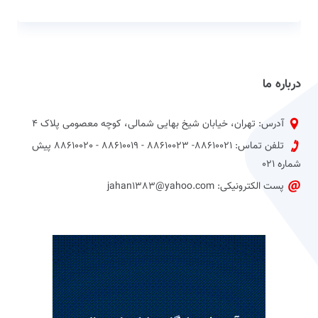
درباره ما
آدرس: تهران، خیابان شیخ بهایی شمالی، کوچه معصومی پلاک 4
تلفن تماس: 88610021- 88610023 - 88610019 - 88610020 پیش
شماره 021
پست الکترونیکی: jahan1383@yahoo.com