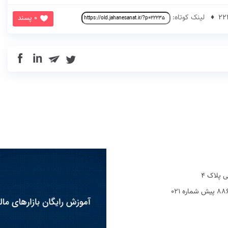
لینک کوتاه:
0 پسند
in
 پلاک 4