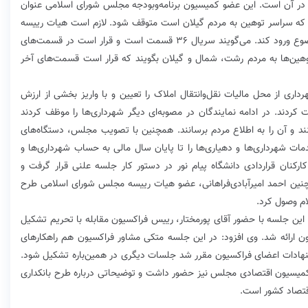
ی در آن است. این عضو کمیسیون برنامه‌و‌بودجه مجلس شورای اسلامی عنوان
 که سراسر توهین به مردم گیلان است متوقف شود. لازم است هیات رییسه
مجلس دستور دهد که کمیسیون فرهنگی مجلس به موضوع ورود کند. می‌گویند سریال ۳۶ قسمت است و قرار است در قسمت‌های
مت بدترین الفاظ و توهین‌ها به مردم رشت، شمال و گیلان بگویند که قرار است قسمت‌های آخر
ری از محل مالیات نقل‌وانتقال املاک را تعیین و با واریز بخشی از ارزش
 کردند. در ادامه نمایندگان در مصوبه‌ای دیگر شهرداری‌ها را موظف کردند
کنند و آن را به اطلاع مردم برسانند. همچنین با تصویب مجلس، دستگاه‌های
 شهرداری‌ها و دهیاری‌ها را تا پایان سال مالی به حساب شهرداری‌ها و
ارکنان قراردادی دانشگاه پیام نور در دستور کار جلسه علنی قرار گرفت و
نین احمد امیرآبادی‌فراهانی، عضو هیات رییسه مجلس شورای اسلامی طرح
ام وصول کرد.
ین جلسه با حضور آقای پورمختار، رییس فراکسیون مقابله با تحریم تشکیل
ن ارائه شد. وی افزود: در این جلسه متکی مشاور فراکسیون هم راهکارهای
 پیشنهادات اعضای فراکسیون مقرر شد جلسات دیگری در همین‌باره تشکیل شود.
میسیون اقتصادی مجلس نیز حضور داشت و توضیحاتی درباره طرح بانکداری
اقتصاد کشور است.