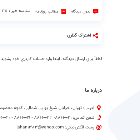
شناسه خبر : 22235 ♦
بدون دیدگاه
مطالب روزنامه
اشتراک گذاری
لطفاً براي ارسال دیدگاه، ابتدا وارد حساب كاربري خود بشويد
درباره ما
آدرس: تهران، خیابان شیخ بهایی شمالی، کوچه معصومی
تلفن تماس: 88610021- 88610023 - 88610019 - 88610020 پیش شماره 021
پست الکترونیکی: jahan1383@yahoo.com