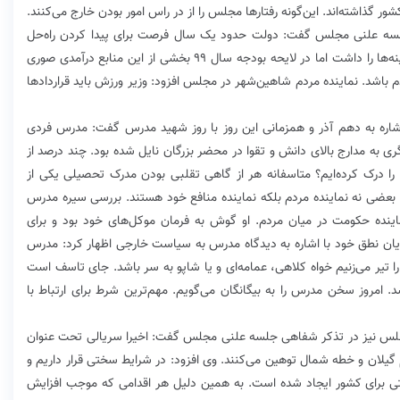
 کشور گذاشته‌اند. این‌گونه رفتارها مجلس را از در راس امور بودن خارج می‌کنند.
سه علنی مجلس گفت: دولت حدود یک سال فرصت برای پیدا کردن راه‌حل
برای تامین هزینه‌های کشور و ایجاد منابع جدید برای هزینه‌ها را داشت اما در لایحه بودجه سال ۹۹ بخشی از این منابع درآمدی صوری
باشد. نماینده مردم شاهین‌شهر در مجلس افزود: وزیر ورزش باید قراردادها
 اشاره به دهم آذر و همزمانی این روز با روز شهید مدرس گفت: مدرس فردی
گری به مدارج بالای دانش و تقوا در محضر بزرگان نایل شده بود. چند درصد از
ا درک کرده‌ایم؟ متاسفانه هر از گاهی تقلبی بودن مدرک تحصیلی یکی از
ه بعضی نه نماینده مردم بلکه نماینده منافع خود هستند. بررسی سیره مدرس
اینده حکومت در میان مردم. او گوش به فرمان موکل‌های خود بود و برای
پایان نطق خود با اشاره به دیدگاه مدرس به سیاست خارجی اظهار کرد: مدرس
ا تیر می‌زنیم خواه کلاهی، عمامه‌ای و یا شاپو به سر باشد. جای تاسف است
. امروز سخن مدرس را به بیگانگان می‌گویم. مهم‌ترین شرط برای ارتباط با
ر مجلس نیز در تذکر شفاهی جلسه علنی مجلس گفت: اخیرا سریالی تحت عنوان
 گیلان و خطه شمال توهین می‌کنند. وی افزود: در شرایط سختی قرار داریم و
تی برای کشور ایجاد شده است. به همین دلیل هر اقدامی که موجب افزایش