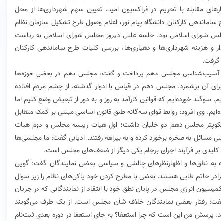
های مقابله با تحریم در فراکسیون امید، تعیین سهم شهرداری‌ها از محل
 ساماندهی کارکنان دانشگاه پیام نور، اعلام وصول طرح تشکیل سازمان نظام
جلس شورای اسلامی بود. جلسه علنی دیروز مجلس شورای اسلامی به ریاست
ار و هزینه‌ شهرداری‌ها و دهیاری‌ها، بررسی کلیات طرح ساماندهی کارکنان
 گرفت.
ر به آسیب‌شناسی مجلس دهم پرداخت و گفت: مجلس دهم در بعضی حوزه‌ها
ن برای آن برشمرد. مجلس دهم در قیاس با ادوار گذشته، از چشم مردم افتاده
وگند خورده‌ایم که قوانین کارآمد به روز و به دور از تبعیض وضع کنیم اما
‌ایم. وی افزود: روابط قوای سه‌گانه طبق قانون اساسی مبتنی بر کمک متقابل
هلیکوپتر مجلس دهم دو خلبان داشت؛ اول هیات رییسه مجلس و دوم هیات
ضی مسائل به صخره برخورد کرده و به بیراهه رفتند. ادیانی گفت: ما مجلسی‌ها
 کلیدی بر فرآیند اجرای برجام یکی دیگر از ضعف‌های مجلس است.
ه به نطق‌ها و اظهارنظرهای چالشی و سیاسی بعضی نمایندگان گفت: گویی
رادر حاتم طایی هستند. بعضی با مطرح کردن خود پاکی‌های نظام را زیر سوال
و کمیسیون انرژی مجلس در پایان نطق خود با انتقاد از نمایندگانی که در جریان
گفت: رفتار بعضی نمایندگان خلاف شأن مجلس است. از یک طرف می‌گویند
. پرسش من این است که چرا استعفا؟ به جای استعفا در دوره بعدی ثبت‌نام