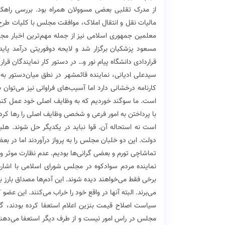
از مدرک تقلبی بعضی مسوولان همراه بود. بررسی راهکار
مالیات نقل و انتقال املاک، موافقت مجلس با کلیات طرح
معلمین جمهوری اسلامی نیز از جمله مهم‌ترین اخبار م
مسعود پزشکیان برگزار شد و لایحه دوفوریتی درآمد پاید
قراردادی دانشگاه پیام نور و… در دستور کار نمایندگان قرار
سیدعلی ادیانی، نماینده قائمشهر در نطق میان‌دستو
کارنامه درخشانی دارد اما آسیب‌های فراوانی نیز می‌توا
است. ما سوگند خوردیم که به وظایف اصلی خود عمل کنیم. س
با پرداختن به امور فرعی و شخصی وظایف اصلی را رها کرده
است نه استحاله آن. قوا نباید در یکدیگر حل شوند. 
دولت. این دو خلبان مجلس را به پرواز درآوردند اما در بع
تماشاچی تورم و بعضی گرانی‌ها بودیم. عدم نظارت موثر و
نماینده مردم سوادکوه در مجلس شورای اسلامی با اشار
برخی فقط می‌خواهند دیده شوند. این آدم‌ها مصداق بارز ب
می‌برند. البته آنها در واقع خود را خراب می‌کنند. این عض
سیاست اصلاح قیمت بنزین اعلام استعفا کرده بودند، 
مجلس در راس امور نیست و از طرف دیگر استعفا می‌دهند