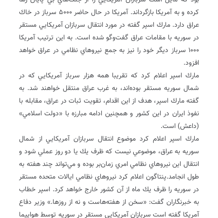
بود كه مايل است سربازان آمريكايي را از جنگ‌هاي بي پايان رها
كرده و به آمريكا بازگرداند. آمريكا در حال حاضر ۵۰۰۰ سرباز در خاك
عراق دارد. مارك اسپر گفته در مورد انتقال سربازان آمريكايي مستقر
در سوريه با مقامات عراق گفت‌وگو شده است. به اين ترتيب آمريكا
۱۰۰۰ سرباز ديگر خود را نيز به جمع نيروهاي نظامي در عراق خواهد
افزود.
مارك اسپر اعلام كرد كه تقريبا همه هزار سرباز آمريكايي كه در
شمال سوريه مستقر بوده‌اند، به غرب عراق منتقل خواهند شد. به
گفته مارك اسپر، هدف از اين اقدام، تقويت ثبات در عراق، مقابله با
نفوذ ايران در اين كشور و همچنين ادامه مبارزه با «دولت اسلامي»
(داعش) است.
مارك اسپر اعلام كرد موضوع انتقال سربازان آمريكايي از شمال
سوريه به عراق، موضوعي نيست كه ظرف يك يا دو روز عملي شود و
انتقال اين نيروهاي نظامي امري زمان‌بر بوده و مي‌تواند چند هفته به
طول انجامد.پنتاگون اعلام كرد نيروهاي نظامي ايالات متحده مستقر
در سوريه را ظرف يك ماه از آن كشور خارج خواهد كرد. اسپر خطاب
به خبرنگاران گفت: «سخن از هفته‌هاست و نه از روزها.» وزير دفاع
آمريكا گفته است سربازان آمريكايي مستقر در سوريه توسط هواپيما