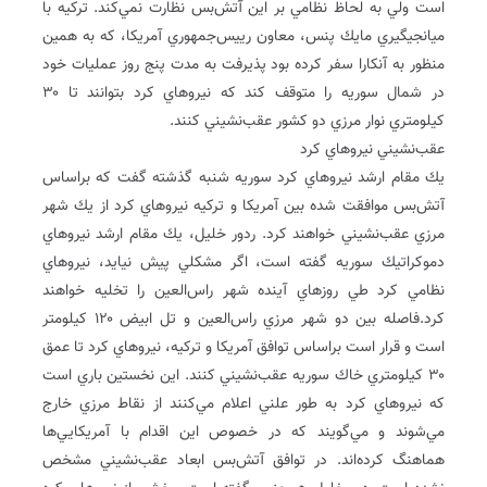
است ولي به لحاظ نظامي بر اين آتش‌بس نظارت نمي‌كند. تركيه با
ميانجيگيري مايك پنس، معاون رييس‌جمهوري آمريكا، كه به همين
منظور به آنكارا سفر كرده بود پذيرفت به مدت پنج روز عمليات خود
در شمال سوريه را متوقف كند كه نيروهاي كرد بتوانند تا ۳۰
كيلومتري نوار مرزي دو كشور عقب‌نشيني كنند.
عقب‌نشيني نيروهاي كرد
يك مقام ارشد نيروهاي كرد سوريه شنبه ‌گذشته گفت كه براساس
آتش‌بس موافقت شده بين آمريكا و تركيه نيروهاي كرد از يك شهر
مرزي عقب‌نشيني خواهند كرد. ردور خليل، يك مقام ارشد نيروهاي
دموكراتيك سوريه گفته است، اگر مشكلي پيش نيايد، نيروهاي
نظامي كرد طي روزهاي آينده شهر راس‌العين را تخليه خواهند
كرد.فاصله بين دو شهر مرزي راس‌العين و تل ابيض ۱۲۰ كيلومتر
است و قرار است براساس توافق آمريكا و تركيه، نيروهاي كرد تا عمق
۳۰ كيلومتري خاك سوريه عقب‌نشيني كنند. اين نخستين باري است
كه نيروهاي كرد به طور علني اعلام مي‌كنند از نقاط مرزي خارج
مي‌شوند و مي‌گويند كه در خصوص اين اقدام با آمريكايي‌ها
هماهنگ كرده‌اند. در توافق آتش‌بس ابعاد عقب‌نشيني مشخص