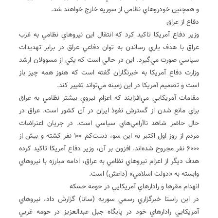
و همچنين خودروهاي نظامي از سوريه خارج خواهند شد.
دفاع از عراق
وزير دفاع آمريكا تاكيد كرد كه انتقال اين نيروهاي نظامي به غرب
عراق با هدف ياري رساندن به توان دفاعي عراق در برابر تهديدات
سياسي صورت مي‌گيرد. اين در حالي است كه يكي از مسوولان ارشد
وزارت دفاع آمريكا به خبرنگاران گفته است كه هنوز همه چيز باز
است و تصميم آمريكا در اين زمينه مي‌تواند تغيير كند.
مقامات آمريكايي مي‌افزايند كه اعزام نيروي بيشتر نظامي به عراق
براي مانع شدن از گسترش نفوذ ايران در آن كشور است. عراق در
حال حاضر شاهد ناآرامي‌هاي سياسي است. در جريان اعتراضات
مردم از روز اول اكتبر به اين سو، دست‌كم ۱۰۰ نفر كشته و بيش از
۶۰۰۰ نفر مجروح شده‌اند. افزون بر آن، وزير دفاع آمريكا تاكيد كرده
هدف ديگر از اعزام نيروهاي نظامي به عراق، ادامه مبارزه با نيروهاي
وابسته به «دولت اسلامي» (داعش) است.
انهدام مقرها و رادارهاي آمريكايي در حومه حسكه
در اين راستا خبرگزاري رسمي سوريه (سانا) گزارش داد، نيروهاي
آمريكايي رادارهاي خود در پايگاه جبل عبدالعزيز در حومه غربي