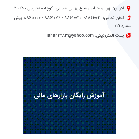
آدرس: تهران، خیابان شیخ بهایی شمالی، کوچه معصومی پلاک 4
تلفن تماس: 88610021- 88610023 - 88610019 - 88610020 پیش
شماره 021
پست الکترونیکی: jahan1383@yahoo.com