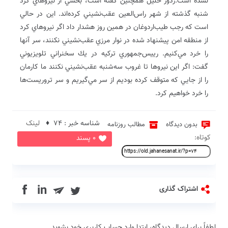
نشده است.ردور خليل همچنين گفته است، بخشي از نيروهاي كرد
شنبه گذشته از شهر راس‌العين عقب‌نشيني كرده‌اند. اين در حالي
است كه رجب طيب‌اردوغان در همين روز هشدار داد اگر نيروهاي كرد
از منطقه امن پيشنهاد شده در نوار مرزي عقب‌نشيني نكنند، سر آنها
را خرد مي‌كنيم. رييس‌جمهوري تركيه در يك سخنراني تلويزيوني
گفت: اگر اين نيروها تا غروب سه‌شنبه عقب‌نشيني نكنند ما كارمان
را از جايي كه متوقف كرده بوديم از سر مي‌گيريم و سر تروريست‌ها
را خرد خواهيم كرد.
شناسه خبر : 74 ♦
لینک
بدون دیدگاه
مطالب روزنامه
کوتاه:
0 پسند
in
اشتراک گذاری
لطفاً براي ارسال دیدگاه، ابتدا وارد حساب كاربري خود بشويد