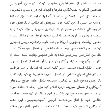
حسكه را قبل از عقب‌نشيني منهدم كردند. نيروهاي آمريكايي
همچنين اقدام به بمب‌گذاري مقرها و انهدام آن در روستاي «قصرك»
در جاده تل تمر – قامشلي كردند تا آنجا را تخليه كنند. وزارت دفاع
روسيه نيز پيش از اين گفته بود، نيروهاي آمريكايي پايگاه‌هاي خود
در روستاي دادات در منبج در شمال‌شرق سوريه را ترك كرده و به
سمت مرزهاي عراق رفتند.مارك اسپر درباره توافق ميان مايك پنس،
معاون رياست جمهوري آمريكا و رجب طيب‌اردوغان، رييس‌جمهوري
تركيه بر سر توقف پنج‌ روزه عمليات نظامي در شمال سوريه گفت: به
نظر من آتش‌بس پيش‌بيني شده به طور عمومي رعايت شده است. از
نظر او درگيري‌ها و تبادل آتش در اين يا آن نقطه از شمال سوريه
چندان نگران‌كننده نيست. اسپر گفته است كه آمريكا بر سر مراقبت
از زندان‌هاي اسراي داعشي در شمال سوريه با نيروهاي كرد وابسته به
يگان‌هاي مدافع خلق در تماس است.به دنبال اعلام خروج نيروهاي
آمريكايي از شمال سوريه، تركيه اعلام كرد براي ايجاد «منطقه امن»
در مرز با سوريه و همچنين پاكسازي اين منطقه از تروريست عمليات
نظامي خود را آغاز مي‌كند.به گزارش آسوشيتدپرس، اين مقام
آمريكايي تصريح كرده است ايالات متحده از نقض آتش‌‌بس مطلع