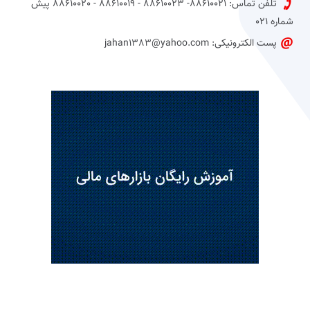
تلفن تماس: 88610021- 88610023 - 88610019 - 88610020 پیش
شماره 021
پست الکترونیکی: jahan1383@yahoo.com