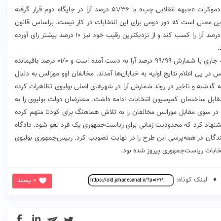
بنا‌بر آمار کارلوس مسا، رقیب مورالس از حزب سوسیال دموکرات «جبهه انقلابی چپ» با ۵۱/۳۶ درصد آرا در جایگاه دوم قرار گرفته
ورالس با اختلاف ۵۶/۱۰ درصد آرا به این معنی است که دور دومی برای این انتخابات در کار نیست. براساس قانون
اساسی بولیوی، در صورتی که یکی از نامزدها بیش از ۴۰ درصد آرا را کسب کند و از نزدیکترین رقیب خود نیز ۱۰ درصد بیشتر رای آورده
.
یک سخنگوی کمیسیون انتخابات بولیوی گفته است نتیجه جاری با شمارش ۹۹/۹۹ درصد آرا به دست آمده است و ۰۱/۰ درصد باقیمانده
س در پی اعلام نتایج اولیه به خیابان‌ها آمدند. مخالفان اوو مورالس به دنبال
ه گذشته و تاخیر در روند شمارش آرا در شهرهای اصلی بولیوی تظاهرات کرده
مقابل ساختمان کمیسیون انتخابات ادامه داشت. معترضان دولت بولیوی را به
 در سوی مقابل مورالس مخالفان را به تلاش هماهنگ برای کودتا متهم کرده
گزاری یک همه‌پرسی پیشنهاد کرد که محدودیت زمانی برای ریاست‌جمهوری یک فرد لغو شود. دادگاه
ا وجود مخالفت ۵۱ درصد شرکت‌کنندگان در همه‌پرسی این طرح را در نهایت تصویب کرد. رییس‌جمهوری بولیوی
لینک کوتاه:
0 پسند
in