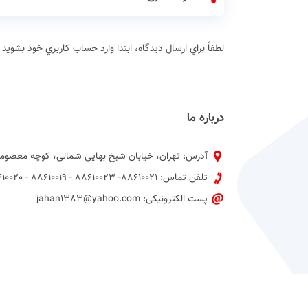
لطفاً براي ارسال دیدگاه، ابتدا وارد حساب كاربري خود بشويد
درباره ما
آدرس: تهران، خیابان شیخ بهایی شمالی، کوچه معصومی
تلفن تماس: 88610021- 88610023 - 88610019 - 88610020 پیش شماره 021
پست الکترونیکی: jahan1383@yahoo.com