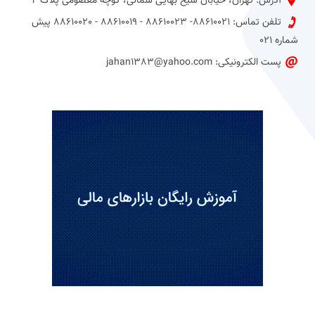
آدرس: تهران، خیابان شیخ بهایی شمالی، کوچه معصومی پلاک 4
تلفن تماس: 88610021- 88610023 - 88610019 - 88610020 پیش
شماره 021
پست الکترونیکی: jahan1383@yahoo.com