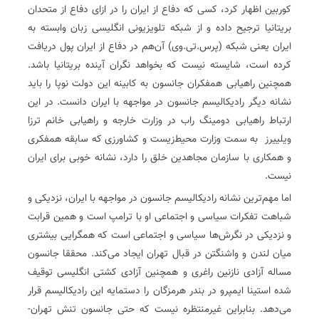
کوربین اظهار کرد، کسی که دفاع از ایران را در ازای دفاع از متحدان
بریتانیا ترجیح داده و از شبکه تلویزیونی انگلیسی زبان وابسته به
ایران یعنی شبکه (پرس.تی.وی) آن‌هم در دفاع از ایران پول دریافت
کرده است، شایسته نیست که بخواهد نگران آینده بریتانیا باشد.
همچنین راهیابی همفکران جانسون به کابینه این دولت نوپا را باید
نشانه دیگر رادیکالیسم جانسون در مواجهه با ایران دانست. در این
ارتباط راهیابی دومینگ راب در وزارت خارجه و راهیابی خانم ترزا
ویلییرز به سمت وزارت محیط‌زیست و کشاورزی که سابقه همفکری
و همکاری با سازمان مجاهدین خلق را دارد، نشانه خوبی برای ایران
نیست.
اما مهم‌ترین نشانه رادیکالیسم جانسون در مواجهه با ایران، نزدیکی و
شباهت تفکرات سیاسی و اجتماعی او با ترامپ است و همین قرابت
و نزدیکی در نگرش‌ها سیاسی و اجتماعی است که همگرایی بیشتری
میان لندن و واشنگتن در قبال تهران ایجاد می‌کند. محققا جانسون
مساله آزادی نازنین راغری و همچنین آزادی کشتی انگلیسی توقیف
شده استینا ایمپرو در بندر هرمزگان را دستمایه این رادیکالیسم قرار
می‌دهد. بنابر‌این غیر‌منتظره نیست که حتی جانسون تنش تهران-