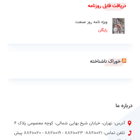
دریافت فایل روزنامه
ویژه نامه روز صنعت
رایگان
خوراک ناشناخته
درباره ما
آدرس: تهران، خیابان شیخ بهایی شمالی، کوچه معصومی پلاک 4
تلفن تماس: 88610021- 88610023 - 88610019 - 88610020 پیش