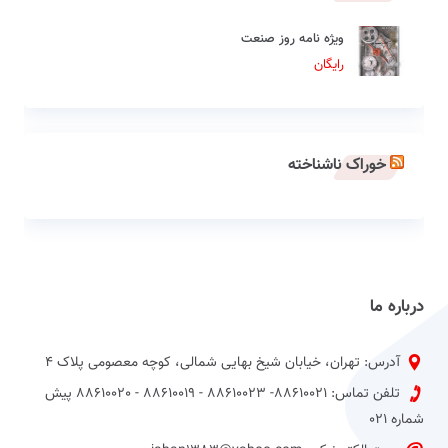
ویژه نامه روز صنعت
رایگان
خوراک ناشناخته
درباره ما
آدرس: تهران، خیابان شیخ بهایی شمالی، کوچه معصومی پلاک 4
تلفن تماس: 88610021- 88610023 - 88610019 - 88610020 پیش
شماره 021