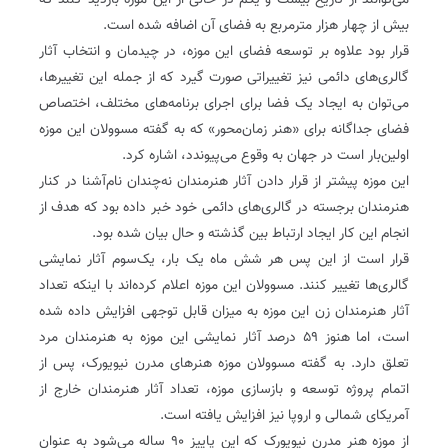
می‌توانند از تاریخ بیست و یکم در حالی از این موزه بازدید کنند که
بیش از چهار هزار متر‌مربع به فضای آن اضافه شده است.
قرار بود علاوه بر توسعه فضای این موزه، در چیدمان و انتخاب آثار
گالری‌های دائمی نیز تغییراتی صورت ‌گیرد که از جمله این تغییرها،
می‌توان به ایجاد یک فضا برای اجرای برنامه‌های مختلف، اختصاص
فضای جداگانه برای «هنر زمان‌محور»‌ که به گفته مسوولان این موزه
اولین‌بار است در جهان به وقوع می‌پیوندد، اشاره کرد.
این موزه پیشتر از قرار دادن آثار هنرمندان نه‌چندان نام‌آشنا در کنار
هنرمندان برجسته در گالری‌های دائمی خود خبر داده بود که هدف از
انجام این کار ایجاد ارتباط بین گذشته و حال بیان شده بود.
قرار است از این پس هر شش ماه یک بار، یک‌سوم آثار نمایشی
گالری‌ها تغییر کنند. مسوولان این موزه اعلام کرده‌اند با اینکه تعداد
آثار هنرمندان زن این موزه به میزان قابل توجهی افزایش داده شده
است، اما هنوز ۵۹ درصد آثار نمایشی این موزه به هنرمندان مرد
تعلق دارد. به گفته مسوولان موزه هنرهای مدرن نیویورک، پس از
اتمام پروژه توسعه و بازسازی موزه، تعداد آثار هنرمندان خارج از
آمریکای شمالی و اروپا نیز افزایش یافته است.
از موزه هنر مدرن نیویورک که این پاییز ۹۰ ساله می‌شود به عنوان