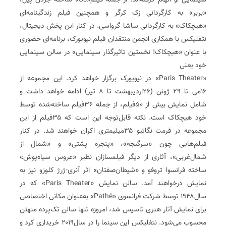
سینمایی او الهام گرفته‌اند؛ از جمله فیلم«Us» ساخته جردن پیل،
«بربر» به کارگردانی زک کرگر و همچنین فیلم زندگینامه‌ای
«هیچکاک» به کارگردانی ساشا گرواسی. در کنار این پخش دیجیتال،
نتفلیکس با همکاری انجمن منتقدان فیلم نیویورک، برنامه‌ای حضوری
با عنوان «هیچکاک! نخستین تاثیرگذار سینمایی» در سالن سینمایی
خود یعنی
«Paris Theater» در نیویورک برگزار خواهد کرد. این مجموعه از
16می ‌تا ۲۹ ژوئن (۲۶‌اردیبهشت تا 8 تیر) ادامه خواهد داشت و
شامل نمایش بیش از ۵۰فیلم، از جمله ۳۶فیلم ساخته‌شده توسط
خود هیچکاک است. نکته قابل‌توجه این است که ۳۵فیلم از این
مجموعه در فرمت نگاتیو ۳۵میلیمتری اکران خواهند شد. در کنار
فیلم‌هایی چون «سرگیجه»، «پنجره پشتی» و «شمال از
شمال‌غربی»، آثاری از دیگر فیلمسازان نظیر «عروس سیاه‌پوش»
ساخته فرانسوا تروفو و «شیطان‌صفتان» اثر آنری-ژرژ کلوزو نیز به
نمایش درخواهند آمد. سالن نمایش «Paris Theater» که در
سال۱۹۴۸ توسط شرکت فرانسوی «Pathé» به‌عنوان مکانی اختصاصی
برای نمایش آثار هنری تاسیس شد، امروزه تنها سالن تک‌پرده منهتن
محسوب می‌شود. نتفلیکس این سینما را در سال۲۰۱۹ خریداری کرد و