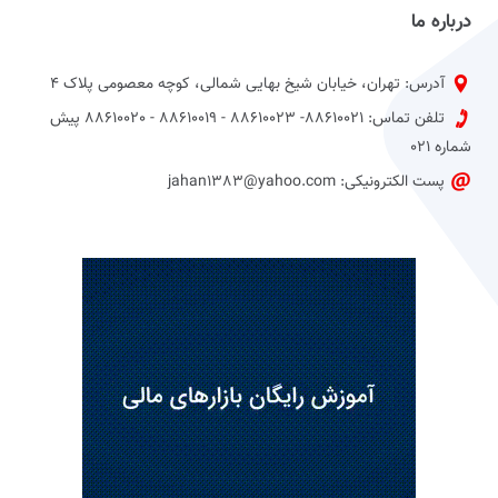
درباره ما
آدرس: تهران، خیابان شیخ بهایی شمالی، کوچه معصومی پلاک 4
تلفن تماس: 88610021- 88610023 - 88610019 - 88610020 پیش
شماره 021
پست الکترونیکی: jahan1383@yahoo.com