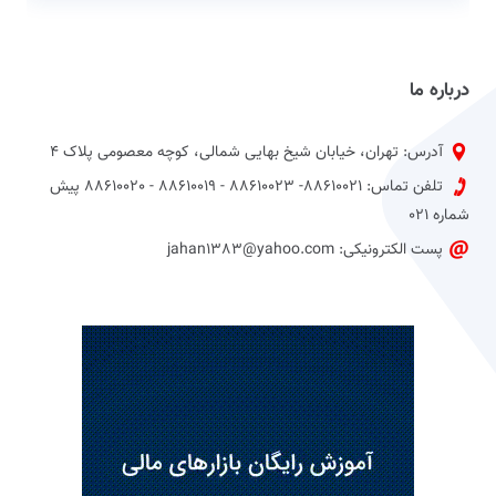
درباره ما
آدرس: تهران، خیابان شیخ بهایی شمالی، کوچه معصومی پلاک 4
تلفن تماس: 88610021- 88610023 - 88610019 - 88610020 پیش
شماره 021
پست الکترونیکی: jahan1383@yahoo.com