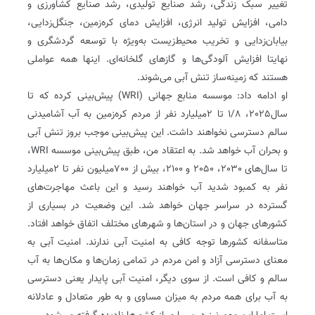
تغییر سبک زندگی، رشد صنایع تولیدی، رشد صنایع کشاورزی و
دامی، افزایش تولید انرژی، افزایش دمای کره‌زمین، جنگل‌زدایی،
بیابان‌زدایی و تخریب محیط‌زیست به‌ویژه با توسعه گردشگری و
نهایتا افزایش آلودگی‌ها و گازهای گلخانه‌ای. اینها همه عواملی
هستند که زمینه‌ساز تنش آبی می‌شوند.
او ادامه داد: موسسه منابع جهانی (WRI) پیش‌بینی کرده که تا
سال2025، 8/‏1 تا 2میلیارد نفر از مردم کره‌زمین به آب آشامیدنی
سالم دسترسی نخواهند داشت. این پیش‌بینی‌ موجب بروز تنش آبی
و بحران آب خواهد شد. به اعتقاد من، طبق پیش‌بینی موسسه WRI،
تا سال‌های 2030، 2050 و 2100، بیش از 700‌میلیون نفر تا 2‌میلیارد
نفر به کمبود شدید آب خواهند رسید و این باعث مهاجرت‌های
گسترده در سراسر جهان خواهد شد. این وضعیت در بسیاری از
کشورهای جهان و در استان‌ها و شهرهای مختلف اتفاق خواهد افتاد.
متاسفانه کشورها توجه کافی به امنیت آبی ندارند. امنیت آبی به
معنای دسترسی آزاد و امن مردم در تمامی زمان‌ها و مکان‌ها به آب
سالم و کافی است. از سوی دیگر، امنیت آبی پایدار یعنی دسترسی
به آب برای همه مردم به میزان مساوی و به ‌طور متعادل و عادلانه