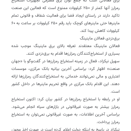
برای فعالانی است که جمع توان برق مصرفی تجهیزات استخراج
رمزارز آنها کمتر از ۲۵۰ کیلووات ممنوع است که فعالین این صنعت
تاکید دارند در راستای ایجاد فضا برای فعالیت شفاف و قانونی تمام
ماینرها حتی ماینرهای کوچک باید رقم ۲۵۰ کیلووات بر ساعت به ۶۰
کیلووات کاهش پیدا کند.
برق‌دزدی فعالان ماینینگ
فعالان ماینینگ معتقدند تعرفه بالای برق ماینینگ موجب شده
بسیاری از استخراج‌کنندگان رمزارزها اقدام به برق‌دزدی کنند.
سهیل نیکزاد، فعال در زمینه استخراج رمزارزها در گفت‌و‌گو با «جهان
صنعت» اظهار کرد: براساس آخرین بیانیه بانک مرکزی، موسسات
اعتباری و مالی نمی‌توانند خدماتی به استخراج‌کنندگان رمزارزها ارائه
دهند. این اقدام بانک مرکزی در واقع تحریم ماینرها در داخل کشور
است.
او در رابطه با استخراج رمزارزها در کشور بیان کرد: اکنون استخراج
رمزارز بیشتر به صورت غیرقانونی در بازارهای سیاه انجام می‌شود.
براساس آخرین اطلاعات، به صورت غیرقانونی نمی‌توان به استخراج
رمزارز پرداخت.
نیکزاد در پاسخ به اینکه دولت اعلام کرده است در صورت اخذ مجوز،