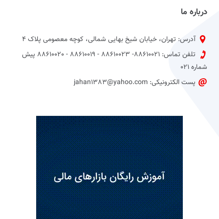
درباره ما
آدرس: تهران، خیابان شیخ بهایی شمالی، کوچه معصومی پلاک 4
تلفن تماس: 88610021- 88610023 - 88610019 - 88610020 پیش
شماره 021
پست الکترونیکی: jahan1383@yahoo.com