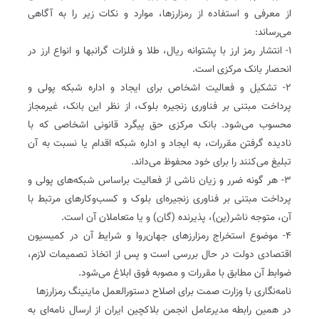
از معرفی و استفاده از رمزارزها، موارد و نکات زیر را به آگاهی
می‌رساند:
۱- انتشار رمز ارز با پشتوانه ریال، طلا و فلزات گرانبها و انواع ارز در
انحصار بانک مرکزی است.
۲- تشکیل و فعالیت اشخاص برای ایجاد و اداره شبکه پولی و
پرداخت مبتنی بر فناوری زنجیره بلوک، از نظر این بانک، غیرمجاز
محسوب می‌شود. بانک مرکزی حق پیگرد قانونی اشخاصی که با
نادیده گرفتن مقررات، به ایجاد و اداره شبکه اقدام یا نسبت به آن
تبلیغ می‌کنند را برای خود محفوظ می‌داند.
۳- هر گونه ضرر و زیان ناشی از فعالیت براساس شبکه‌های پولی و
پرداخت مبتنی بر فناوری زنجیره‌ای بلوک و کسب‌وکارهای مرتبط با
آن،‌ متوجه ناشر(ین)، ‌پذیرنده (گان) و یا متعاملان آن است.
۴- موضوع استخراج رمزارزهای جهان‌روا و شرایط آن در کمیسیون
اقتصادی دولت در حال بررسی است و پس از اتخاذ تصمیمات لازم،
ضوابط آن مطابق با مقررات و مصوبه فوق ابلاغ می‌شود.
نامه‌نگاری با وزارت صمت برای اصلاح دستورالعمل ماینینگ رمزارزها
در همین رابطه مدیرعامل انجمن بلاکچین ایران از ارسال نامه‌ای به