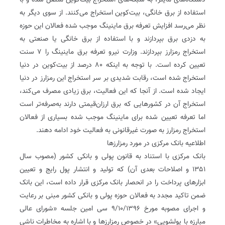
دستگاه‌های ماینر، به شبکه‌های استخراج بیت‌کوین متصل شده و با
استفاده از برق خانگی، بیت‌کوین استخراج می‌کنند. از سوی دیگر به
نظر می‌رسد افزایش تعرفه برق ماینینگ موجب شده فعالان این حوزه
به دزدی برق بپردازند و با استفاده از برق خانگی یا صنعتی به
استخراج رمزارز بپردازند. وزارت نیرو تعرفه برق ماینینگ را ۷ سنت
تعیین کرده است. با توجه به اینکه ۸۰ درصد از بیت‌کوین در دنیا
استخراج شده است، رقابت شدیدی بر سر استخراج این رمزارز در دنیا
ایجاد شده است. از آنجا که این فعالیت، برق زیادی مصرف می‌کند،
استخراج آن در کشورهایی که برق ارزان‌قیمتی دارند به‌صرفه‌تر است
اما تعرفه تعیین شده برای ماینینگ موجب شده بسیاری از فعالان
استخراج رمزارز به صورت غیرقانونی به فعالیت خود ادامه دهند.
اطلاعیه بانک مرکزی در مورد رمزارزها
بانک مرکزی با استناد به قانون پولی و بانکی کشور (مصوب سال
۱۳۵۱ و اصلاحات بعدی آن) که تولید و انتشار پول رایج و تعیین
ابزارهای پرداخت را در انحصار بانک مرکزی قرار داده است، این بانک
ضمن تاکید مجدد به فعالان حوزه پولی و بانکی کشور مبنی بر رعایت
و اجرای مصوبه مورخ ۹/۱۰/۱۳۹۶ سی امین جلسه «شورای عالی
مبارزه با پولشویی» در خصوص رمزارزها و با اشاره به مخاطرات ناشی