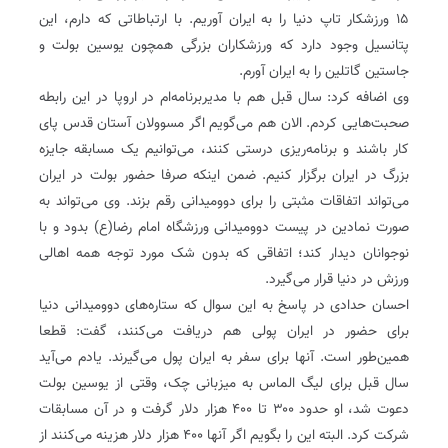
۱۵ ورزشکار تاپ دنیا را به ایران آوریم. با ارتباطاتی که دارم، این
پتانسیل وجود دارد که ورزشکاران بزرگی همچون یوسین بولت و
جاستین گاتلین را به ایران آورم.
وی اضافه کرد: سال قبل هم با مدیربرنامه‌ام در اروپا در این رابطه
صحبت‌هایی کردم. الان هم می‌گویم اگر مسوولان آستان قدس پای
کار باشند و برنامه‌ریزی درستی کنند، می‌توانیم یک مسابقه جایزه
بزرگ در ایران برگزار کنیم. ضمن اینکه صرفا حضور بولت در ایران
می‌تواند اتفاقات مثبتی را برای دوومیدانی رقم بزند. وی می‌تواند به
صورت نمادین در پیست دوومیدانی ورزشگاه امام رضا(ع) بدود و با
نوجوانان دیدار کند؛ اتفاقی که بدون شک مورد توجه همه اهالی
ورزش در دنیا قرار می‌گیرد.
احسان حدادی در پاسخ به این سوال که ستاره‌های دوومیدانی دنیا
برای حضور در ایران پولی هم دریافت می‌کنند، گفت: قطعا
همین‌طور است. آنها برای سفر به ایران پول می‌گیرند. یادم می‌آید
سال قبل برای لیگ الماس به میزبانی چک، وقتی از یوسین بولت
دعوت شد، او حدود ۳۰۰ تا ۴۰۰ هزار دلار گرفت و در آن مسابقات
شرکت کرد. البته این را بگویم اگر آنها ۴۰۰ هزار دلار هزینه می‌کنند از