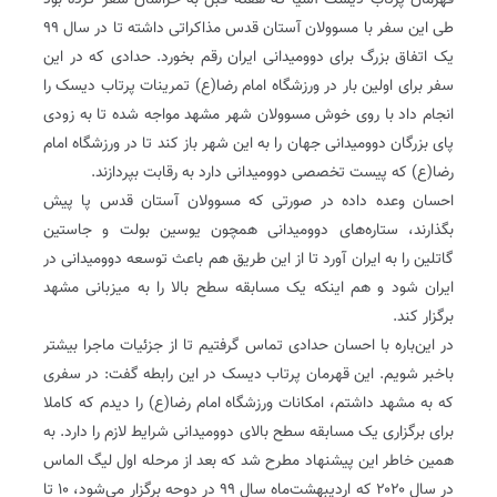
قهرمان پرتاب دیسک آسیا که هفته قبل به خراسان سفر کرده بود
طی این سفر با مسوولان آستان قدس مذاکراتی داشته تا در سال ۹۹
یک اتفاق بزرگ برای دوومیدانی ایران رقم بخورد. حدادی که در این
سفر برای اولین بار در ورزشگاه امام رضا(ع) تمرینات پرتاب دیسک را
انجام داد با روی خوش مسوولان شهر مشهد مواجه شده تا به زودی
پای بزرگان دوومیدانی جهان را به این شهر باز کند تا در ورزشگاه امام
رضا(ع) که پیست تخصصی دوومیدانی دارد به رقابت بپردازند.
احسان وعده داده در صورتی که مسوولان آستان قدس پا پیش
بگذارند، ستاره‌های دوومیدانی همچون یوسین بولت و جاستین
گاتلین را به ایران آورد تا از این طریق هم باعث توسعه دوومیدانی در
ایران شود و هم اینکه یک مسابقه سطح بالا را به میزبانی مشهد
برگزار کند.
در این‌باره با احسان حدادی تماس گرفتیم تا از جزئیات ماجرا بیشتر
باخبر شویم. این قهرمان پرتاب دیسک در این رابطه گفت: در سفری
که به مشهد داشتم، امکانات ورزشگاه امام رضا(ع) را دیدم که کاملا
برای برگزاری یک مسابقه سطح بالای دوومیدانی شرایط لازم را دارد. به
همین خاطر این پیشنهاد مطرح شد که بعد از مرحله اول لیگ الماس
در سال ۲۰۲۰ که اردیبهشت‌ماه سال ۹۹ در دوحه برگزار می‌شود، ۱۰ تا