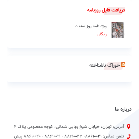
دریافت فایل روزنامه
ویژه نامه روز صنعت
رایگان
خوراک ناشناخته
درباره ما
آدرس: تهران، خیابان شیخ بهایی شمالی، کوچه معصومی پلاک 4
تلفن تماس: 88610021- 88610023 - 88610019 - 88610020 پیش