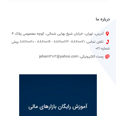
درباره ما
آدرس: تهران، خیابان شیخ بهایی شمالی، کوچه معصومی پلاک 4
تلفن تماس: 88610021- 88610023 - 88610019 - 88610020 پیش
شماره 021
پست الکترونیکی: jahan1383@yahoo.com