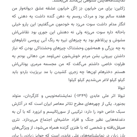
نمایشنامه‌هایش شکوهی بی‌مانند می‌بخشد.
ژکلین: برای من خیابون دِز اِکُل خیابون عشقه عشق دیوانه‌وار من
هفده سالم بود و مردک روسم یه دهن‌ گنده داشت یه دهنی که
انگار مدام داشت سوت می‌زد به خودمون می‌گفتیم: این یارو خیلی
باحاله داره سوت می‌زنه ولی نه دهنش این جوری بود نقاشی‌‌اش
مشوش و پرتلاطم بود یه چیزهای تیره به رنگ آبی پروسی تابلوهای
به چه بزرگی و همه‌شون وحشتناک چیزهای وحشتناکی بودن که نیاز
داشتن بیرونی بشن مردم خوش‌شون نمی‌اومد من دهاتی بودم یه
طراوت خاصی داشتم می‌گفت که من مجسمه مرمری یونانی‌‌اش
هستم دخترهام اون‌ها چه زجری کشیدن با مد بریژیت باردو باید
کیلو کیلو لاغر می‌شدیم کیلو کیلو!
تیولا
تیولا اثر علی عابدی (۱۳۴۹-) نمایشنامه‌نویس و کارگردان، متولد
بجنورد. یکی از چهره‌های مطرح تئاتر معاصر ایران است که در آثارش
سبک خاص خود را دارد: ترکیبی از سوررئالیسم و ابزورد که با آن به
دغدغه‌هایی نظیر جنگ و افراد حاشیه‌ای اجتماع می‌پردازد. نثری
صیقل‌یافته و شخصی که با طنزی گزنده همراه می‌شود، از ویژگی‌های
بارز زبان در نمایشنامه‌های علی عابدی است که جوایز زیادی را برای