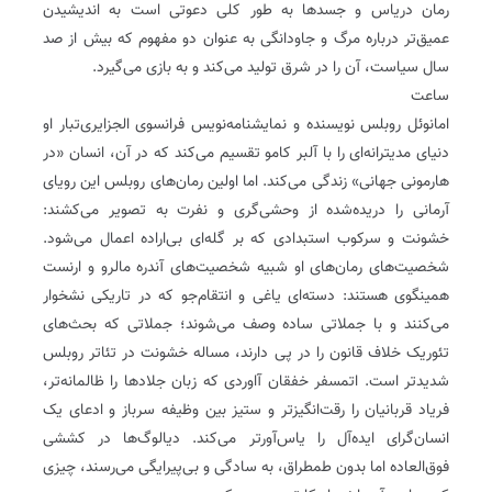
رمان دریاس و جسدها به طور کلی دعوتی است به اندیشیدن
عمیق‌تر درباره مرگ و جاودانگی به عنوان دو مفهوم که بیش از صد
سال سیاست، آن را در شرق تولید می‌کند و به بازی می‌گیرد.
ساعت
امانوئل روبلس نویسنده و نمایشنامه‌نویس فرانسوی الجزایری‌تبار او
دنیای مدیترانه‌ای را با آلبر کامو تقسیم می‌کند که در آن، انسان «در
‌هارمونی جهانی» زندگی می‌کند. اما اولین رمان‌های روبلس این رویای
آرمانی را دریده‌شده از وحشی‌گری و نفرت به‌ تصویر می‌کشند:
خشونت و سرکوب استبدادی که بر گله‌ای بی‌اراده اعمال می‌شود.
شخصیت‌های رمان‌های او شبیه شخصیت‌های آندره مالرو و ارنست
همینگوی هستند: دسته‌ای یاغی و انتقام‌جو که در تاریکی نشخوار
می‌کنند و با جملاتی ساده وصف می‌شوند؛ جملاتی که بحث‌های
تئوریک خلاف قانون را در پی دارند، مساله خشونت در تئاتر روبلس
شدیدتر است. اتمسفر خفقان آاوردی که زبان جلادها را ظالمانه‌تر،
فریاد قربانیان را رقت‌انگیزتر و ستیز بین وظیفه سرباز و ادعای یک
انسان‌گرای ایده‌آل را یاس‌آورتر می‌کند. دیالوگ‌ها در کششی
فوق‌العاده اما بدون طمطراق، به سادگی و بی‌پیرایگی می‌رسند، چیزی