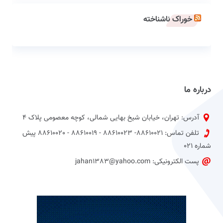
خوراک ناشناخته
درباره ما
آدرس: تهران، خیابان شیخ بهایی شمالی، کوچه معصومی پلاک 4
تلفن تماس: 88610021- 88610023 - 88610019 - 88610020 پیش
شماره 021
پست الکترونیکی: jahan1383@yahoo.com