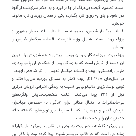
او را هم بی‌نصیب نگذاشته بود. دریافت که خود نیز دگرگون شده
است. تصمیم گرفت بی‌درنگ از جا برخیزد و به حکم سرنوشت از آنجا
دور شود و پای به روزی تازه بگذارد، یکی از همان روزهای تازه مالوف
خویش.
افسانه میگسار قدیس، مجموعه سه داستان بلند بسیار مشهور از
یوزف روت است، شامل وزنه نادرست، افسانه میگسار قدیس و
لویاتان.
یوزف روت، روزنامه‌نگار و رمان‌نویس اتریشی عمده شهرتش را مدیون
آن دسته از آثارش است که به زندگی پس از جنگ در اروپا می‌پردازد.
مارش رادتسکی، ایوب و افسانه میگسار قدیس از آثار شاخص اویند.
در سال‌های ۱۹۳۰ آثار روت کمتر به مسائل روزمره می‌پرداختند و
نوعی نوستالژیای مالیخولیایی نسبت به زندگی اشرافی اروپای مرکزی
قبل از ۱۹۱۴ پیدا می‌کنند. غالب شخصیت‌هایش ولگردهای
بی‌خانمانی‌اند به دنبال مکانی برای زندگی، به خصوص مهاجران
اتریش قدیم و یهودی‌ها که با سقوط امپراتوری‌های گذشته خانه
حقیقی‌شان را از دست داده‌اند.
این رویکرد گذشته‌ محور روت به نوعی در تقابل با رویکرد ملی‌گرایانه
زمانه‌اش است که در قالب نازیسم شیوع پیدا کرده بود. با ذکر این