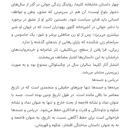
چهار داستان عاشقانه کلیما، روایتگر زندگی جوانی در گذر از سال‌های
دشوار بلوغ اوست؛ آن هم در سرزمینی که عشق، وطن و عواطف
انسانی باید فدای سیاست شود. نخستین تاثیر او از عشق در برخورد
با دختر جوانی در آشپزخانه گتوی یهودیان است که در لیوان او شیر
بیشتری می‌ریزد؛ پس از او زن متاهلی پرشر و شور، یک جاسوس و
سرانجام زنی شکننده که یارای رهایی از بندهای گذشته را ندارد.
زیرکی، فرا رفتن از سطح، بی‌تکلیفی، نثر شاعرانه و خرده‌روایت‌های
درخشان به این داستان‌ها اعتبار مضاعف می‌بخشند.
انتشار آثار کلیما سالیان سال در چکسلواکی ممنوع بود و به صورت
زیرزمینی منتشر می‌شد.
دریاس و جسدها
مرده‌ها و جسد‌ها تنها چیزهای حقیقی و منجمدی است که در تاریخ
معاصر ما باقی مانده است. در طول تاریخ چنین بوده است. جسد با
عنوان نماد و نشانه فاجعه از بحث خارج‌ و تنها به عنوان نماد و نشانه
شکوه و جاودانگی و قدرت و فداکاری حفظ می‌شود. دریاس و جسدها
فراخوانی است برای حفظ آگاهی نسبت به تاریخ‌، به عنوان فاجعه و
نه به عنوان داستان ساختگی افتخار، شکوه و قهرمانی.