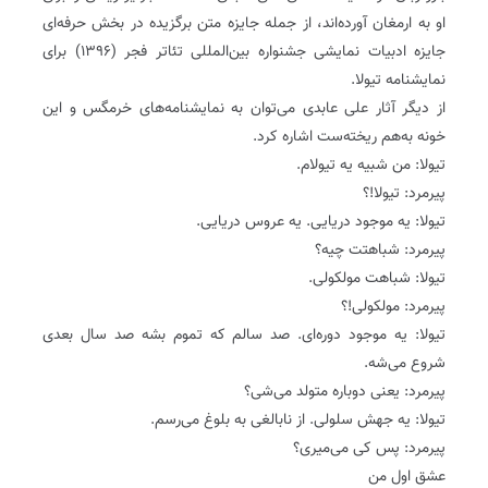
او به ارمغان آورده‌اند، از جمله جایزه متن برگزیده‌ در بخش حرفه‌ای
جایزه ادبیات نمایشی جشنواره بین‌المللی تئاتر فجر (۱۳۹۶) برای
نمایشنامه تیولا.
از دیگر آثار علی عابدی می‌توان به نمایشنامه‌های خرمگس و این
خونه به‌هم ریخته‌ست اشاره کرد.
تیولا: من شبیه یه تیولام.
پیرمرد: تیولا!؟
تیولا: یه موجود دریایی. یه عروس دریایی.
پیرمرد: شباهتت چیه؟
تیولا: شباهت مولکولی.
پیرمرد: مولکولی!؟
تیولا: یه موجود دوره‌ای. صد سالم که تموم بشه صد سال بعدی
شروع می‌شه.
پیرمرد: یعنی دوباره متولد می‌شی؟
تیولا: یه جهش سلولی. از نابالغی به بلوغ می‌رسم.
پیرمرد: پس کی می‌میری؟
عشق اول من