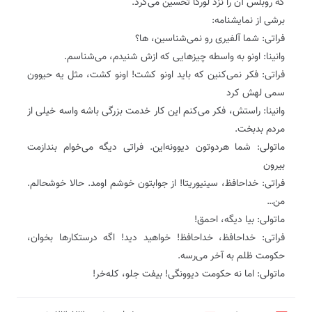
که روبلس آن را نزد لورکا تحسین می‌کرد.
برشی از نمایشنامه:
فراتی: شما آلفیری رو نمی‌شناسین، ها؟
وانینا: اونو به واسطه چیزهایی که ازش شنیدم، می‌شناسم.
فراتی: فکر نمی‌کنین که باید اونو کشت! اونو کشت، مثل یه حیوون
سمی لهش کرد
وانینا: راستش، فکر می‌کنم این کار خدمت بزرگی باشه واسه خیلی از
مردم بدبخت.
ماتولی: شما هردوتون دیوونه‌این. فراتی دیگه می‌خوام بندازمت
بیرون
فراتی: خداحافظ، سینیوریتا! از جوابتون خوشم اومد. حالا خوشحالم.
من…
ماتولی: بیا دیگه، احمق!
فراتی: خداحافظ، خداحافظ! خواهید دید! اگه درستکارها بخوان،
حکومت ظلم به آخر می‌رسه.
ماتولی: اما نه حکومت دیوونگی! بیفت جلو، کله‌خر!