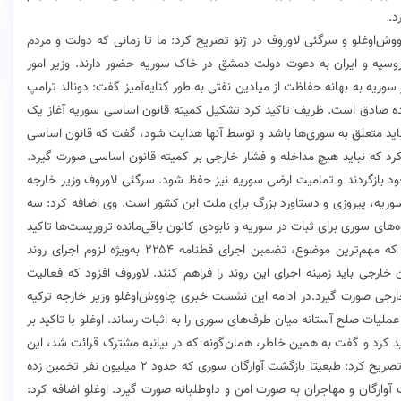
د.
‌اوغلو و سرگئی لاوروف در ژنو تصریح کرد: ما تا زمانی که دولت و مردم
وسیه و ایران به دعوت دولت دمشق در خاک سوریه حضور دارند. وزیر امور
وریه به بهانه حفاظت از میادین نفتی به طور کنایه‌آمیز گفت: دونالد ترامپ
ده صادق است. ظریف تاکید کرد تشکیل کمیته قانون اساسی سوریه آغاز یک
 باید متعلق به سوری‌ها باشد و توسط آنها هدایت شود، گفت که قانون اساسی
رد که نباید هیچ مداخله و فشار خارجی بر کمیته قانون اساسی صورت گیرد.
د بازگردند و تمامیت ارضی سوریه نیز حفظ شود. سرگئی لاوروف وزیر خارجه
وریه، پیروزی و دستاورد بزرگ برای ملت این کشور است. وی اضافه کرد: سه
ه‌های سوری برای ثبات در سوریه و نابودی کانون باقی‌مانده تروریست‌ها تاکید
کردند. وزیر خارجه روسیه گفت: در این دیدار تاکید شد که مهم‌ترین موضوع، تضمین اجرای قطنامه ۲۲۵۴ به‌ویژه لزوم اجرای روند
رجی باید زمینه اجرای این روند را فراهم کنند. لاوروف افزود که فعالیت
رجی صورت گیرد.در ادامه این نشست خبری چاووش‌اوغلو وزیر خارجه ترکیه
لیات صلح آستانه میان طرف‌های سوری را به اثبات رساند. اوغلو با تاکید بر
د کرد و گفت به همین خاطر، همان‌گونه که در بیانیه مشترک قرائت شد، این
بحران نیازمند راه‌حل سیاسی است. وزیر امورخارجه ترکیه تصریح کرد: طبعیتا بازگشت آوارگان سوری که حدود ۲ میلیون نفر تخمین زده
آوارگان و مهاجران به صورت امن و داوطلبانه صورت گیرد. اوغلو اضافه کرد: