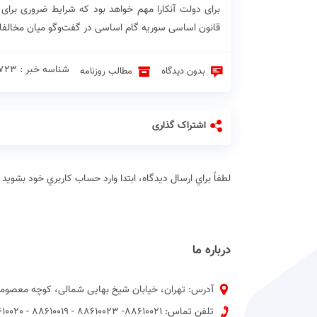
برای دولت آنکارا مهم خواهد بود که شرایط ضروری برای
قانون اساسی سوریه گام اساسی در گفت‌وگو میان مخالفا
شناسه خبر : 2723 ♦
بدون دیدگاه
مطالب روزنامه
اشتراک گذاری
لطفاً براي ارسال دیدگاه، ابتدا وارد حساب كاربري خود بشويد
درباره ما
آدرس: تهران، خیابان شیخ بهایی شمالی، کوچه معصومی
تلفن تماس: 88610021- 88610023 - 88610019 - 88610020 پیش شماره 021