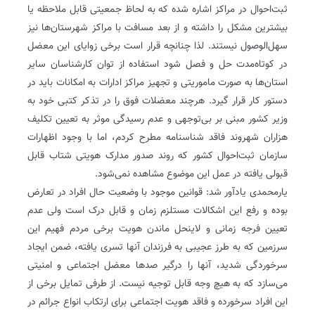
ثبت‌احوال در مراکز اشاره شده که به لحاظ جمعیتی قابل ملاحظه یا
بیشترین مشکل را داشته و از بعد مسافت با مراکز شهرستان‌ها نیز
سهل‌الوصول نیستند. لذا چنانچه قرار است برخی زوایای این معضل
در کوتاه‌مدت حل و فصل شود استفاده از توان کارشناسان سایر
استان‌ها به صورت ماموریتی و تجهیز مراکز ادارات به امکانات باید در
دستور کار قرار گیرد. هرچند معضلات فوق را در تذکر کتبی خود به
وزیر کشور مبنی بر بی‌توجهی و عدم رسیدگی موثر به تعیین تکلیف
هزاران شهروند فاقد شناسنامه مطرح کردم، اما با وجود اظهارات
سازمان ثبت‌احوال کشور که روند صدور مدارک هویتی شتاب قابل
قبولی یافته در عمل این موضوع مشاهده نمی‌شود.
یارمحمدی یادآور شد: قوانین موجود با وضعیت حال افراد در تعارض
بوده و رفع این اشکالات مستلزم زمان و قابل درک است ولی عدم
تعیین فرجه زمانی و لاینحل ماندن هویت برخی مردم فهیم این
سرزمین که به طرز عجیبی به فرزندان آنها تسری یافته، ضمن ایجاد
سرخوردگی شدید، آنها را درگیر صدها معضل اجتماعی و امنیتی
می‌سازد که به هیچ وجه قابل توجیه نیست. از طرفی تمایل برخی از
این افراد سرخورده و فاقد هویت اجتماعی برای ارتکاب انواع جرائم در