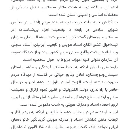
کرده و به‌همین دلیل زندگی مردم منطقه را به لحاظ سیاسی،
اجتماعی و اقتصادی به شدت متاثر ساخته و تبدیل به یکی از
معضلات اساسی و امنیتی استان شده است.
به گزارش خانه ملت یارمحمدی، نماینده مردم زاهدان در مجلس
شورای اسلامی در رابطه با وضعیت افراد بی‌شناسنامه در
سیستان‌وبلوچستان گفت: یکی از ماموریت‌ها و اهداف اصلی سازمان
ثبت‌احوال کشور اتقان اسناد هویتی و تابعیت ایرانیان، اسناد سجلی
و ساماندهی ثبت وقایع حیاتی مردم کشور بوده و از دیدگاه عموم،
آن سازمان متولی کلیه امورات مربوط به احوال شخصیه است.
یارمحمدی با بیان اینکه به لحاظ ساختار فرهنگی و مذهبی استان
سیستان‌و‌بلوچستان، اعلان وقایع حیاتی در گذشته از دیدگاه مردم
ضرورت نداشته است، افزود: اما در طول دو دهه اخیر و در حال
حاضر با راه‌اندازی دولت الکترونیک و تغییر نحوه ارتزاق و معیشت
مردم و ارتقای سطح فرهنگی جامعه و سایر عوامل متاثر از این قبیل،
لزوم احصاء اسناد و مدارک هویتی به شدت ملموس شده است.
این نماینده مردم در مجلس دهم با تاکید بر اینکه به زودی آثار و
تبعات منفی نداشتن اسناد و مدارک هویتی گریبانگیر خانواده‌های
ایرانی خواهد شد، گفت: هرچند مطابق ماده ۴۵ قانون ثبت‌احوال