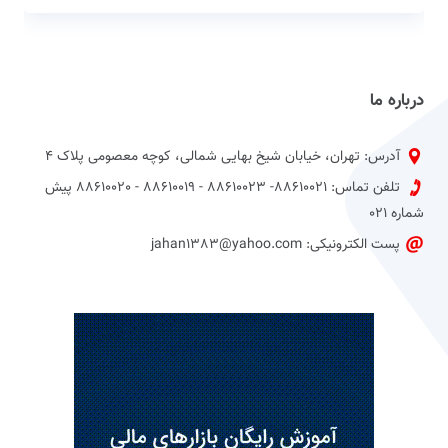
درباره ما
آدرس: تهران، خیابان شیخ بهایی شمالی، کوچه معصومی پلاک 4
تلفن تماس: 88610021- 88610023 - 88610019 - 88610020 پیش
شماره 021
پست الکترونیکی: jahan1383@yahoo.com