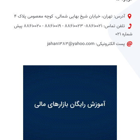
آدرس: تهران، خیابان شیخ بهایی شمالی، کوچه معصومی پلاک 4
تلفن تماس: 88610021- 88610023 - 88610019 - 88610020 پیش
شماره 021
پست الکترونیکی: jahan1383@yahoo.com