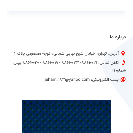
درباره ما
آدرس: تهران، خیابان شیخ بهایی شمالی، کوچه معصومی پلاک 4
تلفن تماس: 88610021- 88610023 - 88610019 - 88610020 پیش
شماره 021
پست الکترونیکی: jahan1383@yahoo.com