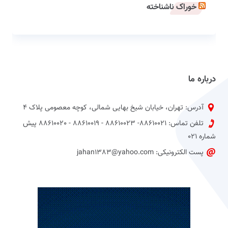
خوراک ناشناخته
درباره ما
آدرس: تهران، خیابان شیخ بهایی شمالی، کوچه معصومی پلاک 4
تلفن تماس: 88610021- 88610023 - 88610019 - 88610020 پیش
شماره 021
پست الکترونیکی: jahan1383@yahoo.com