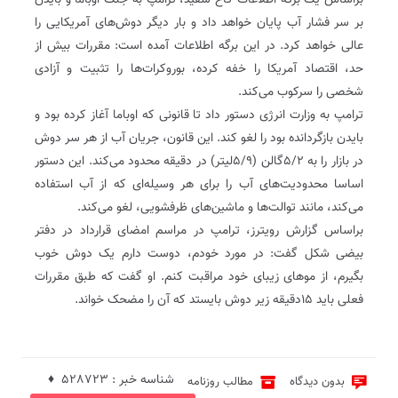
براساس یک برگه اطلاعات کاخ سفید، ترامپ به جنگ اوباما و بایدن
بر سر فشار آب پایان خواهد داد و بار دیگر دوش‌های آمریکایی را
عالی خواهد کرد. در این برگه اطلاعات آمده است: مقررات بیش از
حد، اقتصاد آمریکا را خفه کرده، بوروکرات‌ها را تثبیت و آزادی
شخصی را سرکوب می‌کند.
ترامپ به وزارت انرژی دستور داد تا قانونی که اوباما آغاز کرده بود و
بایدن بازگردانده بود را لغو کند. این قانون، جریان آب از هر سر دوش
در بازار را به 5/2گالن (5/9لیتر) در دقیقه محدود می‌کند. این دستور
اساسا محدودیت‌های آب را برای هر وسیله‌ای که از آب استفاده
می‌کند، مانند توالت‌ها و ماشین‌های ظرفشویی، لغو می‌کند.
براساس گزارش رویترز، ترامپ در مراسم امضای قرارداد در دفتر
بیضی شکل گفت: در مورد خودم، دوست دارم یک دوش خوب
بگیرم، از موهای زیبای خود مراقبت کنم. او گفت که طبق مقررات
فعلی باید ۱۵دقیقه زیر دوش بایستد که آن را مضحک خواند.
شناسه خبر : 528723 ♦
بدون دیدگاه
مطالب روزنامه