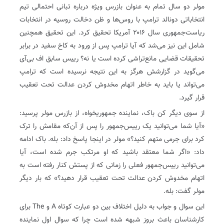
مولر دو سال تمام به عنوان بازرس ویژه درباره تبانی احتمالی تیم
انتخاباتی دونالد ترامپ با روس‌ها و ظن دخالت روسیه در انتخابات
ریاست‌جمهوری سال ۲۰۱۶ آمریکا تحقیق کرد. این تحقیق همچنین
شامل این نیز می‌شد که آیا ترامپ پس از ورود به کاخ سفید در برابر
تحقیقات قضایی مانع‌تراشی کرده است یا نه؟ رییس سابق اف بی‌آی
می‌گوید در گزارشش هرگز به این نتیجه نرسیده است که ترامپ
می‌تواند یا باید به خاطر اتهام مخدوش کردن عدالت تحت تعقیب
قرار گیرد.
از سوی دیگر کن باک، نماینده جمهوریخواه، از بازرس مولر پرسید:
«آیا شما می‌توانید یک رییس‌جمهور را پس از آن‌که مقامش را ترک
کرد برای جرمی متهم کنید؟» مولر در اینجا پاسخ داد: بله. باک ادامه
داد: «اگر شما معتقد باشید که او مرتکب جرم شده است، آیا
می‌توانید رییس‌جمهور فعلی را زمانی که از پستش کنار رفته است به
اتهام مخدوش کردن عدالت تحت تعقیب قرار دهید؟» که بار دیگر
مولر گفت: بله.
این سوال و جواب به دلیل اختلاف بین دو عبارت کوتاه A و The برای
کارشناسان باعث بروز شبهه شده است‌ چرا که سوال اول نماینده