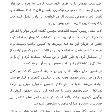
احساسات عمومی را به طرف خود جلب کردند به ویژه با نوارهای
صوتی از مکالمات خصوصی نیکسون. پلوسی افزود: البته مساله تنها
تغییر اذهان عمومی نیست. اگر می‌خواهیم این راه را دنبال کنیم باید
با قدرتمندترین شیوه ممکن پیش برویم.
آدام شف، رییس کمیته اطلاعات مجلس گفت: امروز مولر با الفاظی
محکم اعلام کرد که چطور روسیه در انتخابات کشورمان مداخله کرد،
چطور در جریان این مداخله روس‌ها به کمپین ترامپ رسیدند و با
وجود مشخص شدن مداخله خارجی در انتخابات‌مان کمپین ترامپ از
آن استقبال کرد، به طور کامل از این مساله استفاده کرد و آن را در
استراتژی ارتباطاتش قرار داد و سپس درباره آن دروغ گفت.
در همین حال جرالد نادلر، رییس کمیته قضایی گفت: هر کس
دیگری جز رییس‌جمهور وقت بود با پیگیری کیفری و کیفرخواست
مواجه می‌شد. تنها با نظر دفتر کنسول حقوقی مبنی بر اینکه
نمی‌توان رییس‌جمهور وقت را محاکمه کرد، رییس‌جمهور کنونی از
پیگیری کیفری نجات یافته است. در حال حاضر تمام عناصر این
جنایات با اسناد و مدارک قاطعانه مشخص شده‌اند.
ندلر افزود، گام بعدی دموکرات‌ها در استراتژی نظارت‌شان در هفته