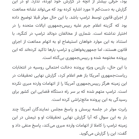
بود، حرفی بیشتر از آنچه در گزارش خود آورده، ندارد. او در این
گزارش به دست‌کم ۱۱ مورد اشاره کرده بود که می‌تواند نشانه ممانعت
از اجرای قانون توسط ترامپ باشد. با این حال مولر قبلا توضیح داده
بود که گزینه اعلام جرم علیه رییس‌جمهوری ایالات متحده را در
اختیار نداشته است. شماری از مخالفان دونالد ترامپ در کنگره، با
استناد به این موارد خواهان استیضاح او به اتهام ممانعت از اجرای
قانون هستند، اما جمهوریخواهان و ترامپ بارها تاکید کرده‌اند که این
پرونده مختومه شده و رییس‌جمهوری بی‌گناه است.
با این حال، بازرس ویژه پرونده دخالت احتمالی روسیه در انتخابات
ریاست‌جمهوری آمریکا باز هم اعلام کرد، گزارش نهایی تحقیقات در
این زمینه هرگز رییس‌جمهوری آمریکا را از اتهامات وارده مبری نکرده
است. ترامپ متهم شده که بر سر راه دستگاه قضایی این کشور برای
رسیدگی به این پرونده مانع‌تراشی کرده است.
رابرت مولر در جلسه پرسش و پاسخ مجلس نمایندگان آمریکا چند
بار به این سوال که آیا گزارش نهایی تحقیقات او و تیمش در این
زمینه ترامپ را کاملا از اتهامات وارده مبری می‌کند، پاسخ منفی داد و
گفت: این را گزارش می‌گوید.