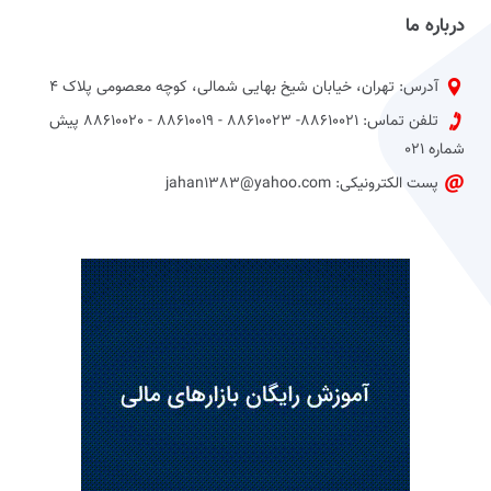
درباره ما
آدرس: تهران، خیابان شیخ بهایی شمالی، کوچه معصومی پلاک 4
تلفن تماس: 88610021- 88610023 - 88610019 - 88610020 پیش
شماره 021
پست الکترونیکی: jahan1383@yahoo.com