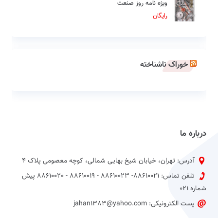
ویژه نامه روز صنعت
رایگان
خوراک ناشناخته
درباره ما
آدرس: تهران، خیابان شیخ بهایی شمالی، کوچه معصومی پلاک 4
تلفن تماس: 88610021- 88610023 - 88610019 - 88610020 پیش
شماره 021
پست الکترونیکی: jahan1383@yahoo.com