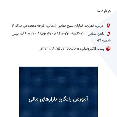
درباره ما
آدرس: تهران، خیابان شیخ بهایی شمالی، کوچه معصومی پلاک 4
تلفن تماس: 88610021- 88610023 - 88610019 - 88610020 پیش
شماره 021
پست الکترونیکی: jahan1383@yahoo.com