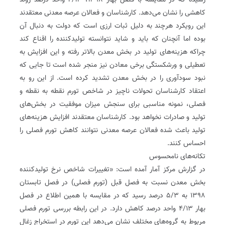
رسیده که در مقایسه با فصل بهار ١٣٩٨، ۴/۱۳ واحد درصد روند
کاهشی را نشان می‌دهد. کارشناسان و فعالان عرصه معدنی معتقدند
این رویکرد هرچند به دلیل ثبات ارزی است که دولت به دنبال آن
بوده اما آنچنان که باید و شاید نتوانسته تولیدکننده را اقناع کند
چراکه هزینه‌های تولید در بخش معدن بالاتر رفته و این افزایش به
تعطیلی و ورشکستگی برخی معادن نیز منجر شده است تا جایی که
نبود سودآوری را در بخش معدن تشدید کرده است. از این رو به
اعتقاد کارشناسان تحولات ناچیز در شاخص تورم نقطه به نقطه و
فصلی، نمونه مناسبی برای سنجش میزان موفقیت در بخش‌های
تولید و صادرات نخواهد بود. کارشناسان معتقدند افزایش هزینه‌های
تولید باعث شده فعالان عرصه معدنی نتوانند کاهش تورم فصلی را
احساس کنند.
تکانه‌های نامحسوس
در گزارش مرکز آمار آمده است: «تغییرات شاخص نرخ تولیدکننده
بخش معدن نسبت به فصل قبل (تورم فصلی) در فصل تابستان
١٣٩٨ به ۵/۳ درصد رسید که در مقایسه با همین اطلاع در فصل
بهار ۴/۱۳ واحد درصد کاهش دارد. در این رابطه بررسی تورم فصلی
مربوط به گروه‌های مختلف نشان می‌دهد این تورم در استخراج زغال