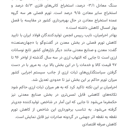
سنگ معادل ۳/۱- درصد، استخراج کانی‌های فلزی ۵/۳ درصد و
استخراج سایر معادن ۹/۵ درصد است. تورم فصلی هر سه گروه
عمده استخراج معادن در حال بهره‌برداری کشور در مقایسه با فصل
بهار امسال کاهش داشته است.»
بهادر احرامیان، نایب رییس انجمن تولیدکنندگان فولاد ایران با تایید
کاهش تورم فصلی در بخش معدن در گفت‌وگو با «جهان‌صنعت»
گفت: معدن و صنایع معدنی مانند دیگر بازارهای کشور تابع نوسانات
ارزی است تا جایی که التهاب ارزی در سه سال گذشته از اواخر ۹۶ تا
۹۷ قیمت کالا و خدمات را در این بخش بالا برد. به مرور با در دست
گرفتن سیاستگذاری‌های ثبات ارزی از جانب سیستم اجرایی کشور
میزان تورم حاکم بر این بخش نیز تا حدودی تعدیل شد.
احرامیان بر این نکته تاکید کرد که به هر میزان ثبات ارزی حاکم شود
تکانه‌های کاهشی قابل لمس‌تری در بخش صنایع معدنی نیز
حکمفرما می‌شود تا جایی که این آمار در شاخص تولیدکننده جدی‌تر
گرفته می‌شود. به تناسب برخورداری این شاخص از کاهش تورم
نقطه به نقطه اثر جهشی در گردونه صادرات نیز قابل نمایش است.
کاهش صرفه اقتصادی