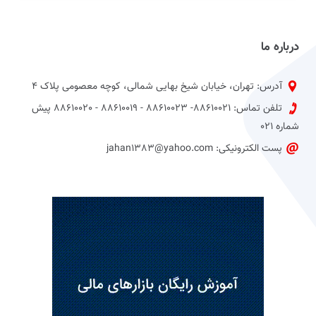
درباره ما
آدرس: تهران، خیابان شیخ بهایی شمالی، کوچه معصومی پلاک 4
تلفن تماس: 88610021- 88610023 - 88610019 - 88610020 پیش
شماره 021
پست الکترونیکی: jahan1383@yahoo.com